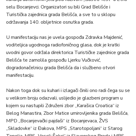
selu Bocanjevci. Organizatori su bili Grad Belišće i
Turistička zajednica grada Belišća, a sve to u sklopu
održavanja 140. obljetnice osnutka grada.
U manifestaciju nas je uvela gospođa Zdravka Majdenić,
voditeljica ugodnoga radiofoničnog glasa, dok je kratki
uvodni govor održala direktorica Turističke zajednice grada
Belišća te zamolila gospođu Ljerku Vučković,
dogradonačelnicu grada Belišća da i službeno otvori
manifestaciju.
Nakon toga dok su kuhari i izlagači činili ono radi čega su se
u velikom broju odazvali, uslijedio je glazbeni program u
kojem su nastupili Združeni zbor „Karašica Croatica“ iz
Belog Manastira, Zbor Matice umirovljenika grada Belišća,
MPD „Bocanjevački pajdaši“ iz Bocanjevaca, ŽVS
„Skladovke“ iz Đakova, MPS „Starotopoljani“ iz Starog