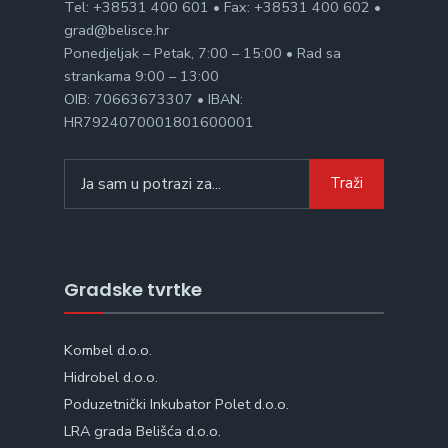
Tel: +38531 400 601 • Fax: +38531 400 602 •
grad@belisce.hr
Ponedjeljak – Petak, 7:00 – 15:00 • Rad sa
strankama 9:00 – 13:00
OIB: 70663673307 • IBAN:
HR7924070001801600001
Search
Traži
for:
Gradske tvrtke
Kombel d.o.o.
Hidrobel d.o.o.
Poduzetnički Inkubator Polet d.o.o.
LRA grada Belišća d.o.o.