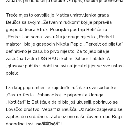
zadatak pri donošenju odluke. Ali ipak, odluka je donesena.
Treće mjesto osvojila je Matica umirovljenika grada
Belišća sa svojim „Žetvenim ručkom“ koji je pripravila
gospođa Jelica Štrok. Policijska postaja Belišće za
„Perkelt od soma“ zaslužila je drugo mjesto. „Perkelt-
majstor“ bio je gospodin Nikola Pepić. „Perkelt od pijetla“
definitivno je zaslužio prvo mjesto. Za to jelo bila je
zaslužna tvrtka L&G BAU i kuhar Dalibor Talafuk. A
„glasove publike“ dobili su svi natjecatelji jer se sve uslast
pojelo.
I za kraj, pripremljen je zajednički ručak za sve sudionike
„Gastro-festa“: čobanac koji je pripremila Udruga
„Kotličari“ iz Belišća, a da bi bio još ukusniji, pobrinulo se
Lovačko društvo „Vepar“ iz Belišća. Uz ručak zapjevalo se,
zaplesalo i srdačno rastalo uz ono naše čuveno: dao Bog i
dogodine i svi „
naℬℰľĩşćℰ“
!