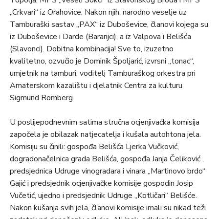
Topolja, MPS „Veseli Šokci“ iz Slavonskog Broda i MPS
„Crkvari“ iz Orahovice. Nakon njih, narodno veselje uz
Tamburaški sastav „PAX“ iz Duboševice, članovi kojega su
iz Duboševice i Darde (Baranjci), a iz Valpova i Belišća
(Slavonci). Dobitna kombinacija! Sve to, izuzetno
kvalitetno, ozvučio je Dominik Špoljarić, izvrsni „tonac“,
umjetnik na tamburi, voditelj Tamburaškog orkestra pri
Amaterskom kazalištu i djelatnik Centra za kulturu
Sigmund Romberg.
U poslijepodnevnim satima stručna ocjenjivačka komisija
započela je obilazak natjecatelja i kušala autohtona jela.
Komisiju su činili: gospođa Belišća Ljerka Vučković,
dogradonačelnica grada Belišća, gospođa Janja Čeliković ,
predsjednica Udruge vinogradara i vinara „Martinovo brdo“
Gajić i predsjednik ocjenjivačke komisije gospodin Josip
Vučetić, ujedno i predsjednik Udruge „Kotličari“ Belišće.
Nakon kušanja svih jela, članovi komisije imali su nikad teži