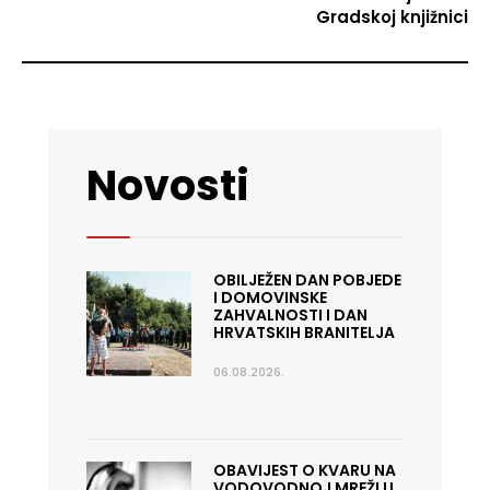
Gradskoj knjižnici
Novosti
OBILJEŽEN DAN POBJEDE
I DOMOVINSKE
ZAHVALNOSTI I DAN
HRVATSKIH BRANITELJA
06.08.2026.
OBAVIJEST O KVARU NA
VODOVODNOJ MREŽI U