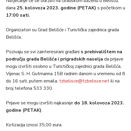
Natjecanje će se održati na Gradskom bazenu u Belišću,
dana
25
. kolovoza 2023. godine (PETAK)
s početkom u
17:00 sati.
Organizatori su Grad Belišće i Turistička zajednica grada
Belišća.
Pozivaju se svi zainteresirani građani
s prebivalištem na
području grada Belišća i prigradskih naselja
da prijave
mogu izvršiti osobno u Turističkoj zajednici grada Belišća,
Vijenac S. H. Gutmanna 15B radnim danom u vremenu od 8
do 16 sati, putem emaila:
tzbelisce@tzbelisce.net
ili na
broj telefona 533 330.
Prijave se mogu izvršiti najkasnije
do 18. kolovoza 2023.
godine (PETAK)
.
Kotizacija iznosi 35,00 eura.