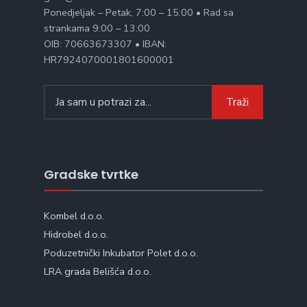
Ponedjeljak – Petak, 7:00 – 15:00 • Rad sa
strankama 9:00 – 13:00
OIB: 70663673307 • IBAN:
HR7924070001801600001
Search
Traži
for:
Gradske tvrtke
Kombel d.o.o.
Hidrobel d.o.o.
Poduzetnički Inkubator Polet d.o.o.
LRA grada Belišća d.o.o.