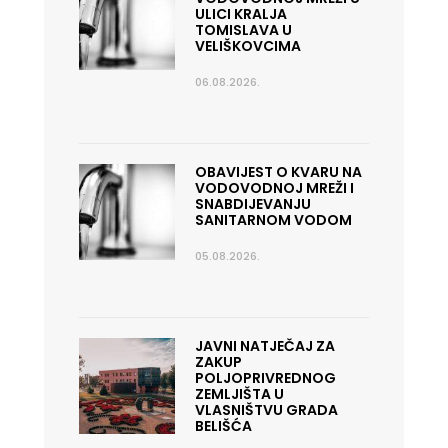
ULICI KRALJA
TOMISLAVA U
VELIŠKOVCIMA
06.08.2026.
OBAVIJEST O KVARU NA
VODOVODNOJ MREŽI I
SNABDIJEVANJU
SANITARNOM VODOM
05.08.2026.
JAVNI NATJEČAJ ZA
ZAKUP
POLJOPRIVREDNOG
ZEMLJIŠTA U
VLASNIŠTVU GRADA
BELIŠĆA