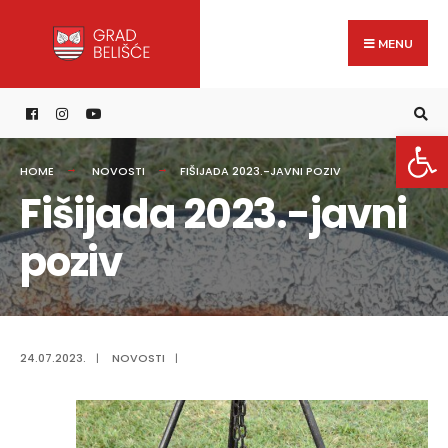
Search
content
Skip
for:
to
MENU
content
Open 
HOME
NOVOSTI
FIŠIJADA 2023.-JAVNI POZIV
Fišijada 2023.-javni
poziv
24.07.2023.
|
NOVOSTI
|