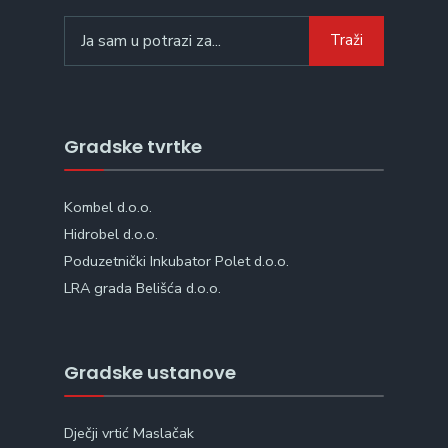
Search
Traži
for:
Gradske tvrtke
Kombel d.o.o.
Hidrobel d.o.o.
Poduzetnički Inkubator Polet d.o.o.
LRA grada Belišća d.o.o.
Gradske ustanove
Dječji vrtić Maslačak