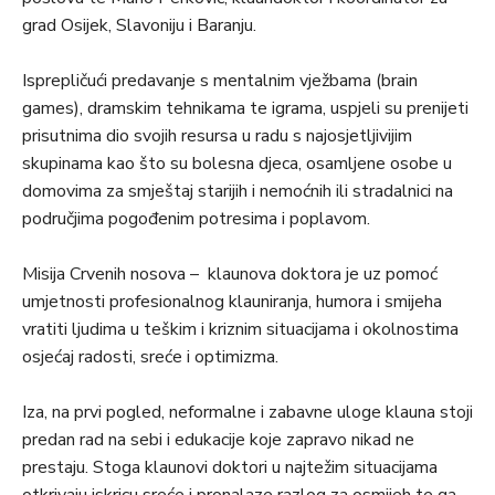
grad Osijek, Slavoniju i Baranju.
Isprepličući predavanje s mentalnim vježbama (brain
games), dramskim tehnikama te igrama, uspjeli su prenijeti
prisutnima dio svojih resursa u radu s najosjetljivijim
skupinama kao što su bolesna djeca, osamljene osobe u
domovima za smještaj starijih i nemoćnih ili stradalnici na
područjima pogođenim potresima i poplavom.
Misija Crvenih nosova – klaunova doktora je uz pomoć
umjetnosti profesionalnog klauniranja, humora i smijeha
vratiti ljudima u teškim i kriznim situacijama i okolnostima
osjećaj radosti, sreće i optimizma.
Iza, na prvi pogled, neformalne i zabavne uloge klauna stoji
predan rad na sebi i edukacije koje zapravo nikad ne
prestaju. Stoga klaunovi doktori u najtežim situacijama