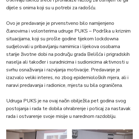
otkrivaju iskricu sreće i pronalaze razlog za osmijeh te ga
dijele s onima koji su u potrebi za radošću.
Ovo je predavanje je prvenstveno bilo namijenjeno
članovima i volonterima udruge PUKS – Podrška u kriznim
situacijama, koji su prošle godine tijekom lockdowna
sudjelovali u pribavljanju namirnica i lijekova osobama
starije životne dobi na području grada Belišća i prigradskih
naselja ali također i suradnicima i sudionicima aktivnosti u
svrhu osnaživanja i razvijanja motivacije. Predavanje je
izazvalo veliki interes, no zbog epidemioloških mjera, ali i
naravi predavanja i radionice, mjesta su bila ograničena.
Udruga PUKS je na ovaj način obilježila pet godina svog
postojanja i rada te dobila ohrabrenje i poticaj za nastavak
rada i ostvarenje svoje misije u narednom razdoblju.