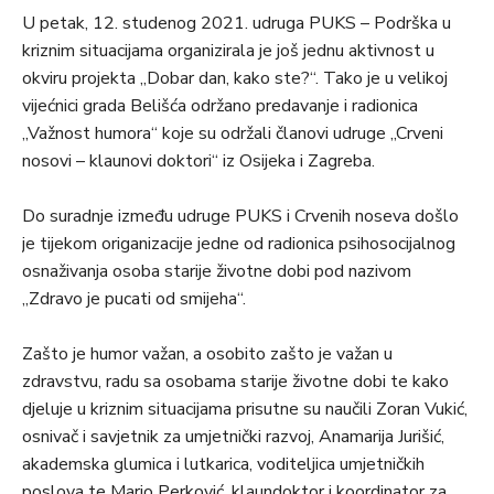
U petak, 12. studenog 2021. udruga PUKS – Podrška u
kriznim situacijama organizirala je još jednu aktivnost u
okviru projekta „Dobar dan, kako ste?“. Tako je u velikoj
vijećnici grada Belišća održano predavanje i radionica
„Važnost humora“ koje su održali članovi udruge „Crveni
nosovi – klaunovi doktori“ iz Osijeka i Zagreba.
Do suradnje između udruge PUKS i Crvenih noseva došlo
je tijekom origanizacije jedne od radionica psihosocijalnog
osnaživanja osoba starije životne dobi pod nazivom
„Zdravo je pucati od smijeha“.
Zašto je humor važan, a osobito zašto je važan u
zdravstvu, radu sa osobama starije životne dobi te kako
djeluje u kriznim situacijama prisutne su naučili Zoran Vukić,
osnivač i savjetnik za umjetnički razvoj, Anamarija Jurišić,
akademska glumica i lutkarica, voditeljica umjetničkih
poslova te Mario Perković, klaundoktor i koordinator za