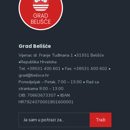
Grad Belišće
Vijenac dr. Franje Tuđmana 1 •31551 Belišće
•Republika Hrvatska
Tel: +38531 400 601 • Fax: +38531 400 602 •
grad@belisce.hr
Ponedjeljak – Petak, 7:00 – 15:00 • Rad sa
strankama 9:00 – 13:00
OIB: 70663673307 • IBAN:
HR7924070001801600001
Search
Traži
for: