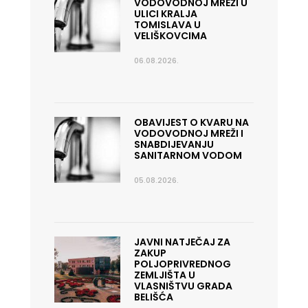
VODOVODNOJ MREŽI U
ULICI KRALJA
TOMISLAVA U
VELIŠKOVCIMA
06.08.2026.
OBAVIJEST O KVARU NA
VODOVODNOJ MREŽI I
SNABDIJEVANJU
SANITARNOM VODOM
05.08.2026.
JAVNI NATJEČAJ ZA
ZAKUP
POLJOPRIVREDNOG
ZEMLJIŠTA U
VLASNIŠTVU GRADA
BELIŠĆA