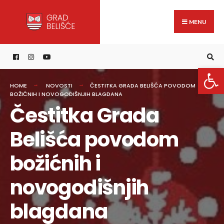
Search
content
Skip
for:
to
MENU
content
Open 
HOME
NOVOSTI
ČESTITKA GRADA BELIŠĆA POVODOM
BOŽIĆNIH I NOVOGODIŠNJIH BLAGDANA
Čestitka Grada
Belišća povodom
božićnih i
novogodišnjih
blagdana