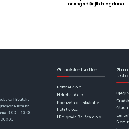
novogodišnjih blagdana
Gradske tvrtke
Gra
ust
Kombel d.o.o.
Dječji 
Hidrobel d.o.o.
publika Hrvatska
Gradska
Poduzetnički Inkubator
rad@belisce.hr
čitaon
Polet d.o.o.
kama 9:00 – 13:00
Centar
LRA grada Belišća d.o.o.
600001
Sigmu