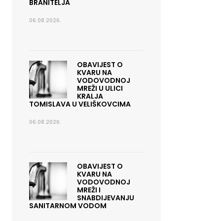
BRANITELJA
06.08.2026.
OBAVIJEST O
KVARU NA
VODOVODNOJ
MREŽI U ULICI
KRALJA
TOMISLAVA U VELIŠKOVCIMA
06.08.2026.
OBAVIJEST O
KVARU NA
VODOVODNOJ
MREŽI I
SNABDIJEVANJU
SANITARNOM VODOM