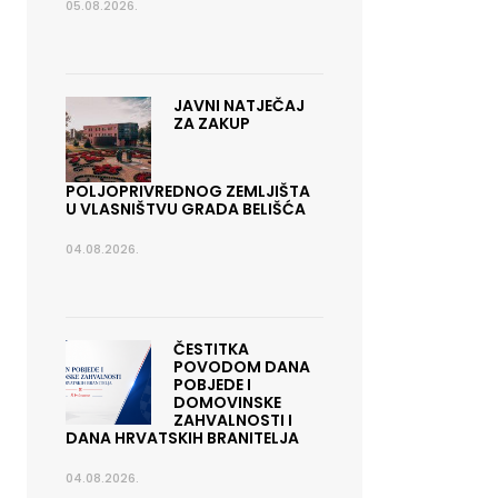
05.08.2026.
JAVNI NATJEČAJ
ZA ZAKUP
POLJOPRIVREDNOG ZEMLJIŠTA
U VLASNIŠTVU GRADA BELIŠĆA
04.08.2026.
ČESTITKA
POVODOM DANA
POBJEDE I
DOMOVINSKE
ZAHVALNOSTI I
DANA HRVATSKIH BRANITELJA
04.08.2026.