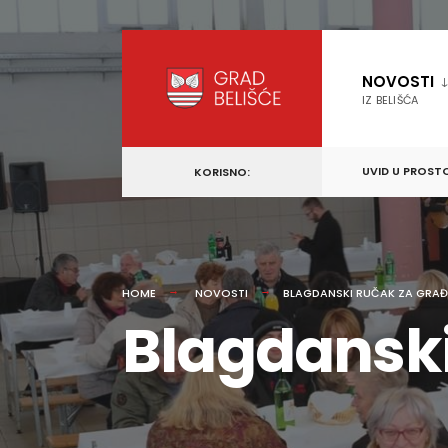
content
Skip
to
NOVOSTI
content
IZ BELIŠĆA
UVID U PROST
KORISNO:
HOME
NOVOSTI
BLAGDANSKI RUČAK ZA GRA
Blagdanski