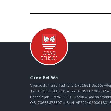
Grad Belišće
Vijenac dr. Franje Tuđmana 1 •31551 Belišće •Re
Tel: +38531 400 601 • Fax: +38531 400 602 • g
Ponedjeljak – Petak, 7:00 – 15:00 • Rad sa stran
OIB: 70663673307 • IBAN: HR7924070001801