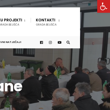
Open 
EU PROJEKTI
KONTAKTI
GRADA BELIŠĆA
GRADA BELIŠĆA
VNI NATJEČAJI
ane