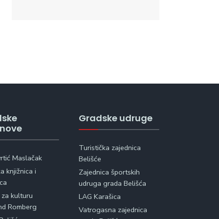
dske
Gradske udruge
anove
Turistička zajednica
vrtić Maslačak
Belišće
 knjižnica i
Zajednica športskih
ica
udruga grada Belišća
 za kulturu
LAG Karašica
nd Romberg
Vatrogasna zajednica