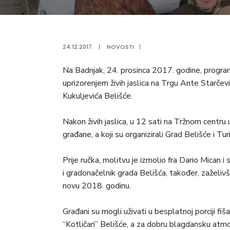
24.12.2017.
|
NOVOSTI
|
Na Badnjak, 24. prosinca 2017. godine, program
uprizorenjem živih jaslica na Trgu Ante Starčev
Kukuljevića Belišće.
Nakon živih jaslica, u 12 sati na Tržnom centru 
građane, a koji su organizirali Grad Belišće i Tu
Prije ručka, molitvu je izmolio fra Dario Mican 
i gradonačelnik grada Belišća, također, zaželivš
novu 2018. godinu.
Građani su mogli uživati u besplatnoj porciji fi
“Kotličari” Belišće, a za dobru blagdansku atmo