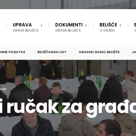
UPRAVA
DOKUMENTI
BELIŠĆE
GRADA BELIŠĆA
GRADA BELIŠĆA
O GRADU
ORNE PODATKE
BELIŠĆANSKI LIST
GRADSKI RADIO BELIŠĆE
JA
ĐANE
 ručak za građ