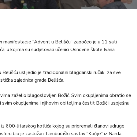
 manifestacije “Advent u Belišću” započeo je u 11 sati
ića, u kojima su sudjelovali učenici Osnovne škole Ivana
u Belišću uslijedio je tradicionalni blagdanski ručak za sve
ristička zajednica grada Belišća.
i svima zaželio blagoslovljen Božić. Svim okupljenima obratio se
i svim okupljenima i njihovim obiteljima čestit Božić i uspješnu
ša iz 600-litarskog kotlića kojeg su pripremali članovi udruge
sferu bio je zaslužan Tamburaški sastav “Kočije” iz Narda.