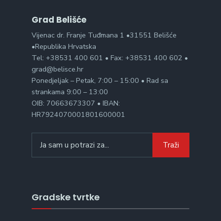
Grad Belišće
Vijenac dr. Franje Tuđmana 1 •31551 Belišće
•Republika Hrvatska
Tel: +38531 400 601 • Fax: +38531 400 602 •
grad@belisce.hr
Ponedjeljak – Petak, 7:00 – 15:00 • Rad sa
strankama 9:00 – 13:00
OIB: 70663673307 • IBAN:
HR7924070001801600001
Search
Traži
for:
Gradske tvrtke