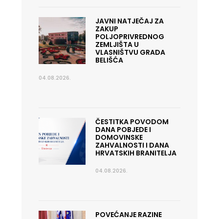
JAVNI NATJEČAJ ZA
ZAKUP
POLJOPRIVREDNOG
ZEMLJIŠTA U
VLASNIŠTVU GRADA
BELIŠĆA
04.08.2026.
ČESTITKA POVODOM
DANA POBJEDE I
DOMOVINSKE
ZAHVALNOSTI I DANA
HRVATSKIH BRANITELJA
04.08.2026.
POVEĆANJE RAZINE