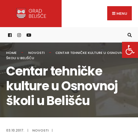
Search
content
Skip
for:
to
MENU
content
Open 
HOME
NOVOSTI
CENTAR TEHNIČKE KULTURE U OSNOVNOJ
ŠKOLI U BELIŠĆU
Centar tehničke
kulture u Osnovnoj
školi u Belišću
03.10.2017.
|
NOVOSTI
|