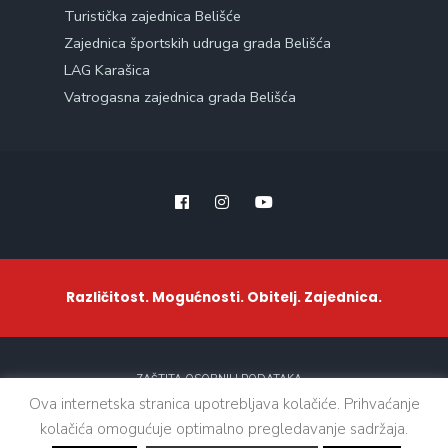
Turistička zajednica Belišće
Zajednica športskih udruga grada Belišća
LAG Karašica
Vatrogasna zajednica grada Belišća
Različitost. Mogućnosti. Obitelj. Zajednica.
ZAŠTITA OSOBNIH PODATAKA
Ova internetska stranica upotrebljava kolačiće. Prihvaćanje
kolačića omogućuje optimalno pregledavanje sadržaja.