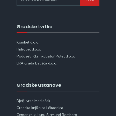
for:
Gradske tvrtke
Kombel d.o.o.
Hidrobel d.o.o.
Poduzetnički Inkubator Polet d.o.o.
LRA grada Belišća d.o.o.
Gradske ustanove
Dječji vrtić Maslačak
Gradska knjižnica i čitaonica
Centar za kulturu Sigmund Romberg