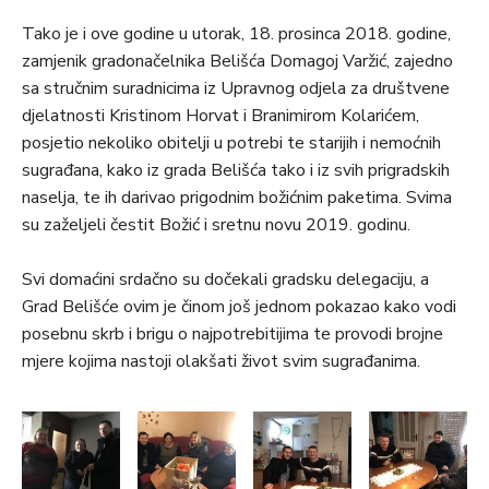
Tako je i ove godine u utorak, 18. prosinca 2018. godine,
zamjenik gradonačelnika Belišća Domagoj Varžić, zajedno
sa stručnim suradnicima iz Upravnog odjela za društvene
djelatnosti Kristinom Horvat i Branimirom Kolarićem,
posjetio nekoliko obitelji u potrebi te starijih i nemoćnih
sugrađana, kako iz grada Belišća tako i iz svih prigradskih
naselja, te ih darivao prigodnim božićnim paketima. Svima
su zaželjeli čestit Božić i sretnu novu 2019. godinu.
Svi domaćini srdačno su dočekali gradsku delegaciju, a
Grad Belišće ovim je činom još jednom pokazao kako vodi
posebnu skrb i brigu o najpotrebitijima te provodi brojne
mjere kojima nastoji olakšati život svim sugrađanima.