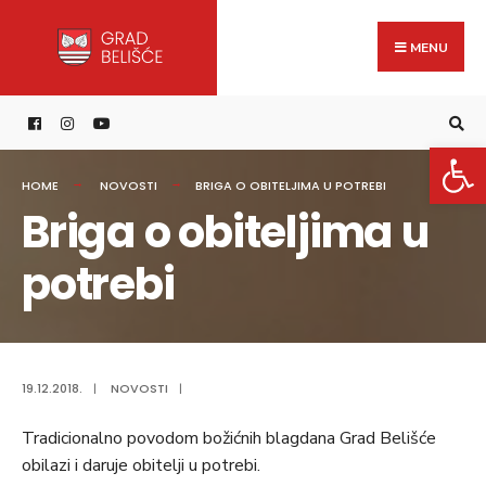
Search
content
Skip
for:
to
MENU
content
Open 
HOME
NOVOSTI
BRIGA O OBITELJIMA U POTREBI
Briga o obiteljima u
potrebi
19.12.2018.
|
NOVOSTI
|
Tradicionalno povodom božićnih blagdana Grad Belišće
obilazi i daruje obitelji u potrebi.