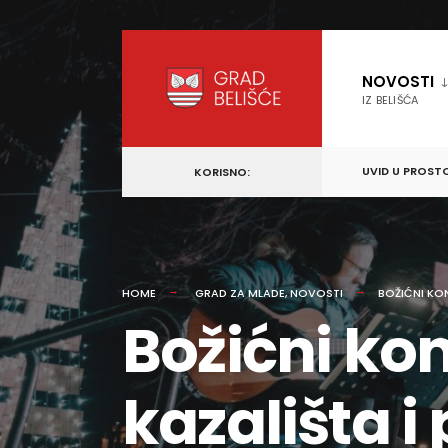
content
Skip
to
NOVOSTI
content
IZ BELIŠĆA
UVID U PROST
KORISNO:
HOME
GRAD ZA MLADE
,
NOVOSTI
BOŽIĆNI KO
Božićni ko
kazališta 