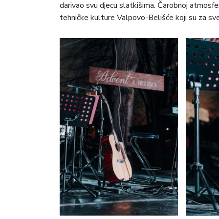
darivao svu djecu slatkišima. Čarobnoj atmosfer
tehničke kulture Valpovo-Belišće koji su za sve