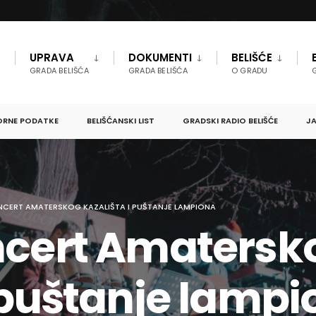
UPRAVA
DOKUMENTI
BELIŠĆE
GRADA BELIŠĆA
GRADA BELIŠĆA
O GRADU
ORNE PODATKE
BELIŠĆANSKI LIST
GRADSKI RADIO BELIŠĆE
JA
NCERT AMATERSKOG KAZALIŠTA I PUŠTANJE LAMPIONA
ncert Amatersk
i puštanje lamp