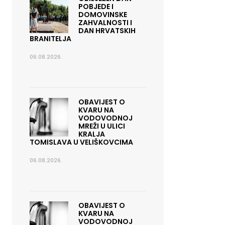
POBJEDE I
DOMOVINSKE
ZAHVALNOSTI I
DAN HRVATSKIH
BRANITELJA
06.08.2026.
OBAVIJEST O
KVARU NA
VODOVODNOJ
MREŽI U ULICI
KRALJA
TOMISLAVA U VELIŠKOVCIMA
06.08.2026.
OBAVIJEST O
KVARU NA
VODOVODNOJ