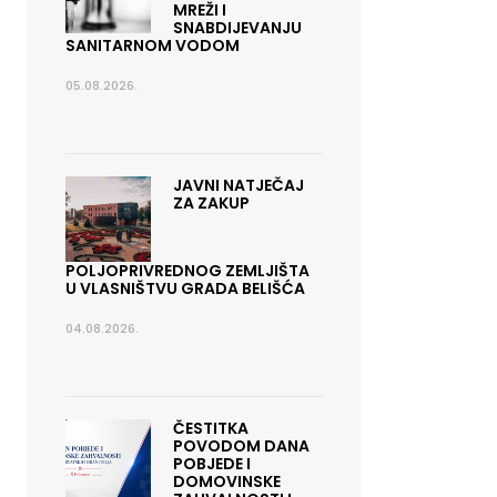
MREŽI I
SNABDIJEVANJU
SANITARNOM VODOM
05.08.2026.
JAVNI NATJEČAJ
ZA ZAKUP
POLJOPRIVREDNOG ZEMLJIŠTA
U VLASNIŠTVU GRADA BELIŠĆA
04.08.2026.
ČESTITKA
POVODOM DANA
POBJEDE I
DOMOVINSKE