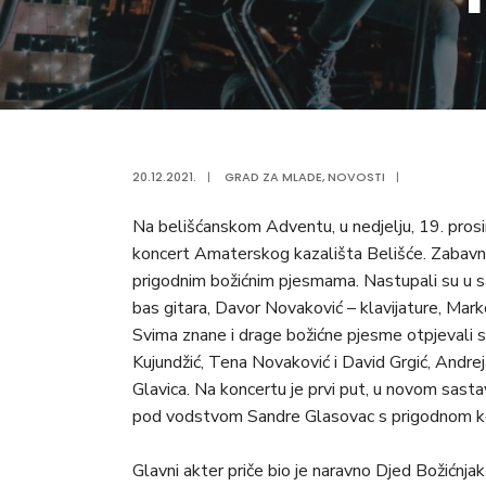
20.12.2021.
|
GRAD ZA MLADE
,
NOVOSTI
|
Na belišćanskom Adventu, u nedjelju, 19. prosi
koncert Amaterskog kazališta Belišće. Zabavni 
prigodnim božićnim pjesmama. Nastupali su u s
bas gitara, Davor Novaković – klavijature, Marko 
Svima znane i drage božićne pjesme otpjevali su 
Kujundžić, Tena Novaković i David Grgić, Andrej
Glavica. Na koncertu je prvi put, u novom sast
pod vodstvom Sandre Glasovac s prigodnom kor
Glavni akter priče bio je naravno Djed Božićnja