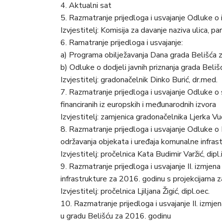
4. Aktualni sat
5. Razmatranje prijedloga i usvajanje Odluke o
Izvjestitelj: Komisija za davanje naziva ulica, pa
6. Ramatranje prijedloga i usvajanje:
a) Programa obilježavanja Dana grada Belišća 
b) Odluke o dodjeli javnih priznanja grada Beli
Izvjestitelj: gradonačelnik Dinko Burić, dr.med.
7. Razmatranje prijedloga i usvajanje Odluke o 
financiranih iz europskih i međunarodnih izvora
Izvjestitelj: zamjenica gradonačelnika Ljerka Vu
8. Razmatranje prijedloga i usvajanje Odluke o
održavanja objekata i uređaja komunalne infras
Izvjestitelj: pročelnica Kata Budimir Varžić, dipl.
9. Razmatranje prijedloga i usvajanje II. izmje
infrastrukture za 2016. godinu s projekcijama 
Izvjestitelj: pročelnica Ljiljana Žigić, dipl.oec.
10. Razmatranje prijedloga i usvajanje II. izmje
u gradu Belišću za 2016. godinu