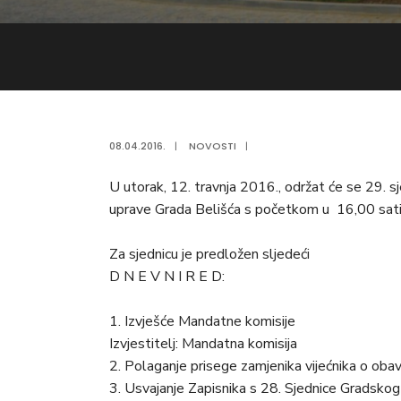
08.04.2016.
|
NOVOSTI
|
U utorak, 12. travnja 2016., održat će se 29. s
uprave Grada Belišća s početkom u 16,00 sati
Za sjednicu je predložen sljedeći
D N E V N I R E D:
1. Izvješće Mandatne komisije
Izvjestitelj: Mandatna komisija
2. Polaganje prisege zamjenika vijećnika o obavl
3. Usvajanje Zapisnika s 28. Sjednice Gradskog