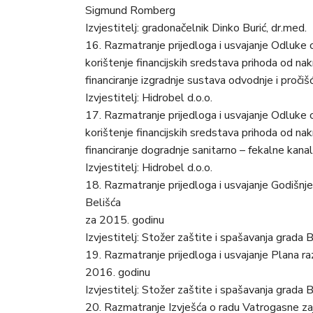
Sigmund Romberg
Izvjestitelj: gradonačelnik Dinko Burić, dr.med.
16. Razmatranje prijedloga i usvajanje Odluke o
korištenje financijskih sredstava prihoda od na
financiranje izgradnje sustava odvodnje i proči
Izvjestitelj: Hidrobel d.o.o.
17. Razmatranje prijedloga i usvajanje Odluke o
korištenje financijskih sredstava prihoda od na
financiranje dogradnje sanitarno – fekalne kanali
Izvjestitelj: Hidrobel d.o.o.
18. Razmatranje prijedloga i usvajanje Godišnje
Belišća
za 2015. godinu
Izvjestitelj: Stožer zaštite i spašavanja grada 
19. Razmatranje prijedloga i usvajanje Plana ra
2016. godinu
Izvjestitelj: Stožer zaštite i spašavanja grada 
20. Razmatranje Izvješća o radu Vatrogasne za