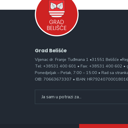
Grad Belišće
Vijenac dr. Franje Tuđmana 1 •31551 Belišće •Re
Tel: +38531 400 601 • Fax: +38531 400 602 • g
Ponedjeljak – Petak, 7:00 – 15:00 • Rad sa stran
OIB: 70663673307 • IBAN: HR7924070001801
Search
for: