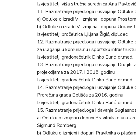
Izvjestitelj: viša stručna suradnica Ana Pavlovi
11. Razmatranje prijedloga i usvajanje Odluke o I
a) Odluke o izradi VI. izmjena i dopuna Prostor
b) Odluke o izradi IV. izmjena i dopuna Urbanis
Izvjestitelj: pročelnica Ljiljana Žigić, dipl.oec.
12. Razmatranje prijedloga i usvajanje Odluke 
za ulaganja u komunalnu i sportsku infrastrukt
Izvjestitelj: gradonačelnik Dinko Burić, dr.med.
13. Razmatranje prijedloga i usvajanje Drugih 
projekcijama za 2017. i 2018. godinu
Izvjestitelj: gradonačelnik Dinko Burić, dr.med.
14. Razmatranje prijedloga i usvajanje Odluke
Proračuna grada Belišća za 2016. godinu
Izvjestitelj: gradonačelnik Dinko Burić, dr.med.
15. Razmatranje prijedloga i davanje Suglasnos
a) Odluku o izmjeni i dopuni Pravilnika o unutar
Sigmund Romberg
b) Odluku o izmjeni i dopuni Pravilnika o plaća