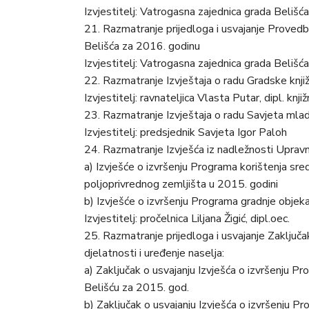
Izvjestitelj: Vatrogasna zajednica grada Belišća
21. Razmatranje prijedloga i usvajanje Proved
Belišća za 2016. godinu
Izvjestitelj: Vatrogasna zajednica grada Belišća
22. Razmatranje Izvještaja o radu Gradske knjiž
Izvjestitelj: ravnateljica Vlasta Putar, dipl. knji
23. Razmatranje Izvještaja o radu Savjeta mla
Izvjestitelj: predsjednik Savjeta Igor Paloh
24. Razmatranje Izvješća iz nadležnosti Upravn
a) Izvješće o izvršenju Programa korištenja sre
poljoprivrednog zemljišta u 2015. godini
b) Izvješće o izvršenju Programa gradnje objek
Izvjestitelj: pročelnica Liljana Žigić, dipl.oec.
25. Razmatranje prijedloga i usvajanje Zaklju
djelatnosti i uređenje naselja:
a) Zaključak o usvajanju Izvješća o izvršenju 
Belišću za 2015. god.
b) Zaključak o usvajanju Izvješća o izvršenju P