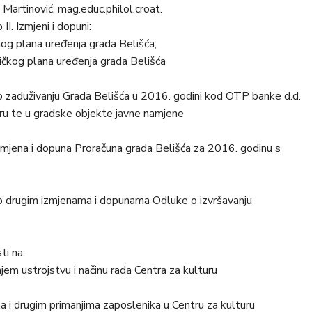
ć Martinović, mag.educ.philol.croat.
I. Izmjeni i dopuni:
nog plana uređenja grada Belišća,
tičkog plana uređenja grada Belišća
o zaduživanju Grada Belišća u 2016. godini kod OTP banke d.d.
uru te u gradske objekte javne namjene
izmjena i dopuna Proračuna grada Belišća za 2016. godinu s
 o drugim izmjenama i dopunama Odluke o izvršavanju
ti na:
njem ustrojstvu i načinu rada Centra za kulturu
ma i drugim primanjima zaposlenika u Centru za kulturu