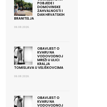
POBJEDE I
DOMOVINSKE
ZAHVALNOSTI I
DAN HRVATSKIH
BRANITELJA
06.08.2026.
OBAVIJEST O
KVARU NA
VODOVODNOJ
MREŽI U ULICI
KRALJA
TOMISLAVA U VELIŠKOVCIMA
06.08.2026.
OBAVIJEST O
KVARU NA
VODOVODNOJ