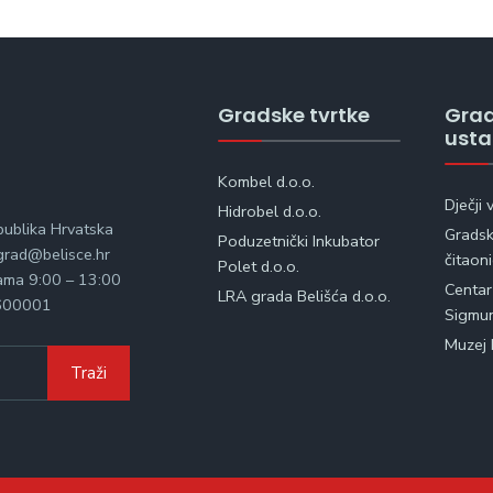
Gradske tvrtke
Gra
ust
Kombel d.o.o.
Dječji 
Hidrobel d.o.o.
publika Hrvatska
Gradska
Poduzetnički Inkubator
rad@belisce.hr
čitaon
Polet d.o.o.
kama 9:00 – 13:00
Centar
LRA grada Belišća d.o.o.
600001
Sigmu
Muzej 
Traži