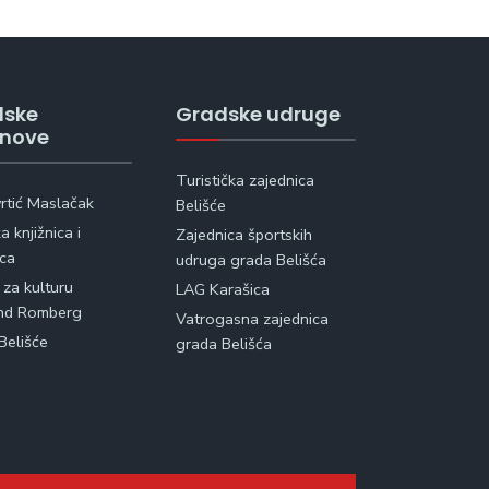
dske
Gradske udruge
anove
Turistička zajednica
vrtić Maslačak
Belišće
 knjižnica i
Zajednica športskih
ica
udruga grada Belišća
 za kulturu
LAG Karašica
nd Romberg
Vatrogasna zajednica
Belišće
grada Belišća