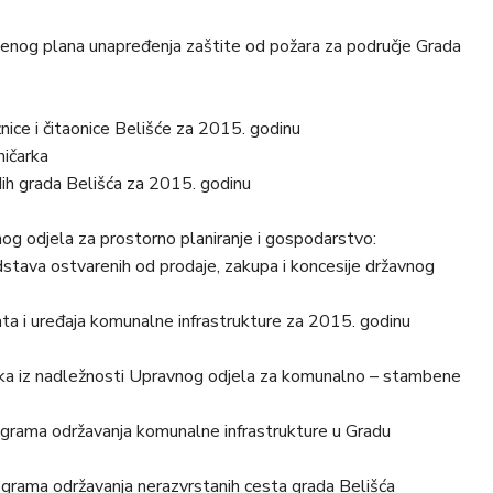
benog plana unapređenja zaštite od požara za područje Grada
nice i čitaonice Belišće za 2015. godinu
žničarka
dih grada Belišća za 2015. godinu
og odjela za prostorno planiranje i gospodarstvo:
dstava ostvarenih od prodaje, zakupa i koncesije državnog
ata i uređaja komunalne infrastrukture za 2015. godinu
čaka iz nadležnosti Upravnog odjela za komunalno – stambene
Programa održavanja komunalne infrastrukture u Gradu
rograma održavanja nerazvrstanih cesta grada Belišća