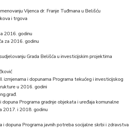
 imenovanju Vijenca dr. Franje Tuđmana u Belišću
rkova i trgova
za 2016. godinu
šća za 2016. godinu
sudjelovanju Grada Belišća u investicijskim projektima
čković
 II. izmjenama i dopunama Programa tekućeg i investicijskog
trukture u 2016. godini
ing.građ.
na i dopuna Programa gradnje objekata i uređaja komunalne
za 2017. i 2018. godinu
na i dopuna Programa javnih potreba socijalne skrbi i zdravstva