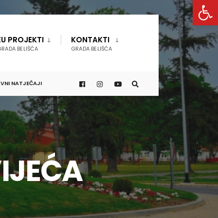
Open 
EU PROJEKTI
KONTAKTI
GRADA BELIŠĆA
GRADA BELIŠĆA
VNI NATJEČAJI
VIJEĆA