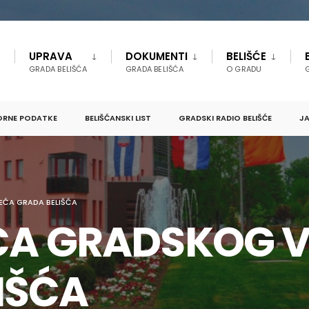
UPRAVA
DOKUMENTI
BELIŠĆE
GRADA BELIŠĆA
GRADA BELIŠĆA
O GRADU
ORNE PODATKE
BELIŠĆANSKI LIST
GRADSKI RADIO BELIŠĆE
JA
EĆA GRADA BELIŠĆA
ICA GRADSKOG 
IŠĆA