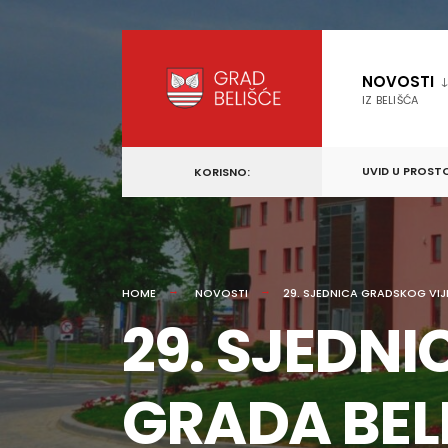
content
Skip
to
NOVOSTI
content
IZ BELIŠĆA
UVID U PROST
KORISNO:
HOME
NOVOSTI
29. SJEDNICA GRADSKOG VIJ
29. SJEDN
GRADA BEL