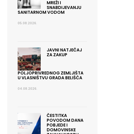
MREŽI I
SNABDIJEVANJU
SANITARNOM VODOM
05.08.2026.
JAVNI NATJEČAJ
ZA ZAKUP
POLJOPRIVREDNOG ZEMLJIŠTA
U VLASNIŠTVU GRADA BELIŠĆA
04.08.2026.
ČESTITKA
POVODOM DANA
POBJEDE I
DOMOVINSKE