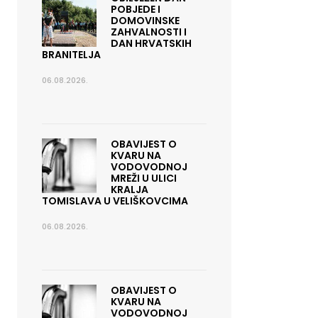
POBJEDE I
DOMOVINSKE
ZAHVALNOSTI I
DAN HRVATSKIH
BRANITELJA
06.08.2026.
OBAVIJEST O
KVARU NA
VODOVODNOJ
MREŽI U ULICI
KRALJA
TOMISLAVA U VELIŠKOVCIMA
06.08.2026.
OBAVIJEST O
KVARU NA
VODOVODNOJ