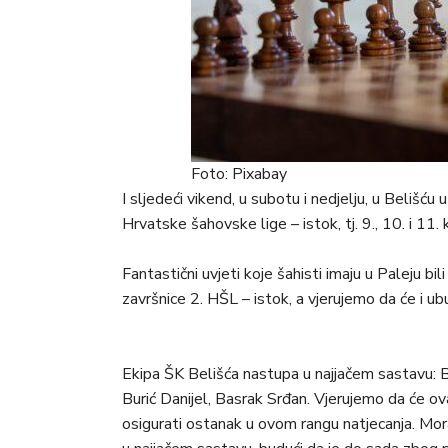
Foto: Pixabay
I sljedeći vikend, u subotu i nedjelju, u Belišću
Hrvatske šahovske lige – istok, tj. 9., 10. i 11. 
Fantastični uvjeti koje šahisti imaju u Paleju bi
završnice 2. HŠL – istok, a vjerujemo da će i ubud
Ekipa ŠK Belišća nastupa u najjačem sastavu: B
Burić Danijel, Basrak Srđan. Vjerujemo da će o
osigurati ostanak u ovom rangu natjecanja. Mora