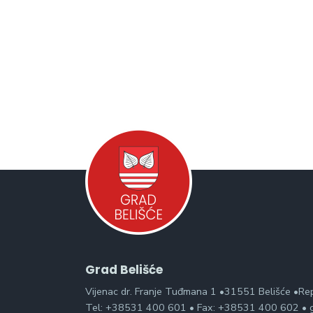
Grad Belišće
Vijenac dr. Franje Tuđmana 1 •31551 Belišće •Re
Tel: +38531 400 601 • Fax: +38531 400 602 • g