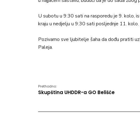
u najjačem sastavu, budući da je do sada zbog p
U subotu u 9:30 sati na rasporedu je 9. kolo, i
kraju u nedjelju u 9:30 sati posljednje 11. kolo.
Pozivamo sve ljubitelje šaha da dođu pratiti 
Paleja.
Prethodno:
Skupština UHDDR-a GO Belišće