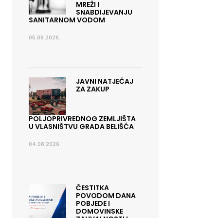
MREŽI I
SNABDIJEVANJU
SANITARNOM VODOM
05.08.2026.
JAVNI NATJEČAJ
ZA ZAKUP
POLJOPRIVREDNOG ZEMLJIŠTA
U VLASNIŠTVU GRADA BELIŠĆA
04.08.2026.
ČESTITKA
POVODOM DANA
POBJEDE I
DOMOVINSKE