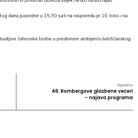
oslovnih ili privatnih obveza uvijek netko nedostajao.
stog dana popodne u 15:30 sati na rasporedu je 10. kolo i na
uzbudljive šahovske borbe u predivnom ambijentu belišćanskog
Sljedeće:
46. Rombergove glazbene večeri
– najava programa