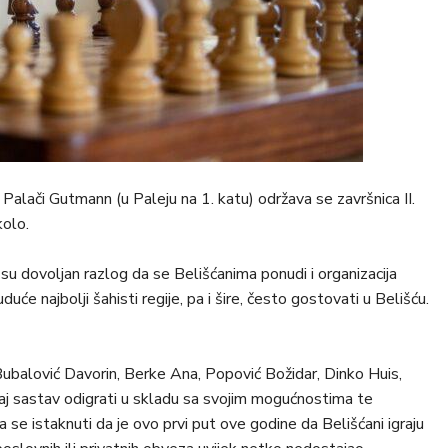
 u Palači Gutmann (u Paleju na 1. katu) održava se završnica II.
kolo.
li su dovoljan razlog da se Belišćanima ponudi i organizacija
uće najbolji šahisti regije, pa i šire, često gostovati u Belišću.
ubalović Davorin, Berke Ana, Popović Božidar, Dinko Huis,
vaj sastav odigrati u skladu sa svojim mogućnostima te
 se istaknuti da je ovo prvi put ove godine da Belišćani igraju