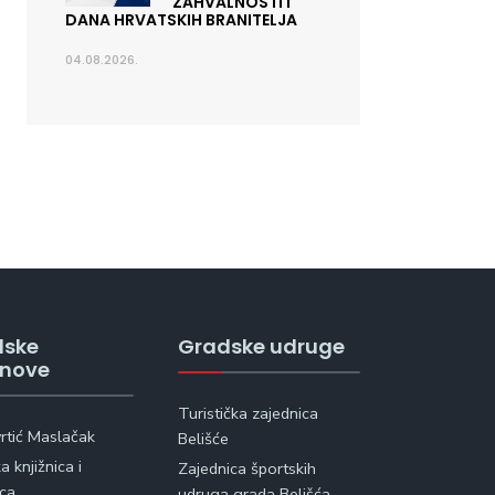
ZAHVALNOSTI I
DANA HRVATSKIH BRANITELJA
04.08.2026.
dske
Gradske udruge
anove
Turistička zajednica
vrtić Maslačak
Belišće
 knjižnica i
Zajednica športskih
ica
udruga grada Belišća