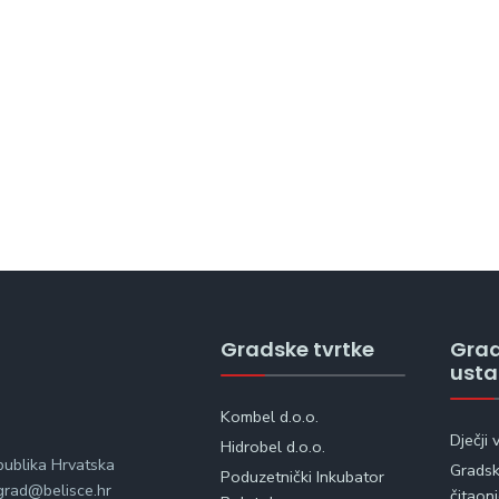
Gradske tvrtke
Gra
ust
Kombel d.o.o.
Dječji 
Hidrobel d.o.o.
publika Hrvatska
Gradska
Poduzetnički Inkubator
rad@belisce.hr
čitaon