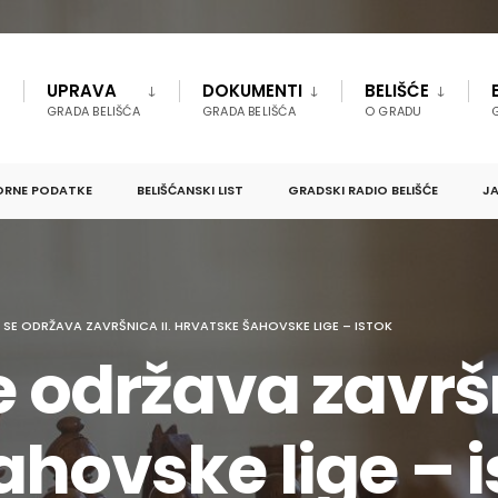
UPRAVA
DOKUMENTI
BELIŠĆE
GRADA BELIŠĆA
GRADA BELIŠĆA
O GRADU
ORNE PODATKE
BELIŠĆANSKI LIST
GRADSKI RADIO BELIŠĆE
JA
U SE ODRŽAVA ZAVRŠNICA II. HRVATSKE ŠAHOVSKE LIGE – ISTOK
e održava završn
hovske lige – i