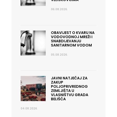
06.08.2026.
OBAVIJEST O KVARU NA
VODOVODNOJ MREŽI I
SNABDIJEVANJU
SANITARNOM VODOM
05.08.2026.
JAVNI NATJEČAJ ZA
ZAKUP
POLJOPRIVREDNOG
ZEMLJIŠTA U
VLASNIŠTVU GRADA
BELIŠĆA
04.08.2026.