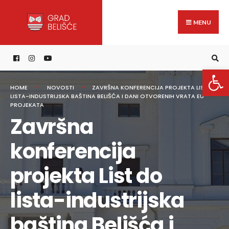
Search
content
Skip
for:
to
MENU
content
Open 
HOME
NOVOSTI
ZAVRŠNA KONFERENCIJA PROJEKTA LIST DO
LISTA-INDUSTRIJSKA BAŠTINA BELIŠĆA I DANI OTVORENIH VRATA EU
PROJEKATA
Završna
konferencija
projekta List do
lista-industrijska
baština Belišća i