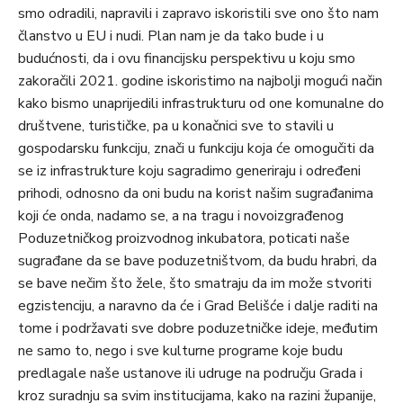
smo odradili, napravili i zapravo iskoristili sve ono što nam
članstvo u EU i nudi. Plan nam je da tako bude i u
budućnosti, da i ovu financijsku perspektivu u koju smo
zakoračili 2021. godine iskoristimo na najbolji mogući način
kako bismo unaprijedili infrastrukturu od one komunalne do
društvene, turističke, pa u konačnici sve to stavili u
gospodarsku funkciju, znači u funkciju koja će omogučiti da
se iz infrastrukture koju sagradimo generiraju i određeni
prihodi, odnosno da oni budu na korist našim sugrađanima
koji će onda, nadamo se, a na tragu i novoizgrađenog
Poduzetničkog proizvodnog inkubatora, poticati naše
sugrađane da se bave poduzetništvom, da budu hrabri, da
se bave nečim što žele, što smatraju da im može stvoriti
egzistenciju, a naravno da će i Grad Belišće i dalje raditi na
tome i podržavati sve dobre poduzetničke ideje, međutim
ne samo to, nego i sve kulturne programe koje budu
predlagale naše ustanove ili udruge na području Grada i
kroz suradnju sa svim institucijama, kako na razini županije,