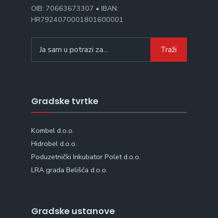
OIB: 70663673307 • IBAN:
HR7924070001801600001
Search
Traži
for:
Gradske tvrtke
Kombel d.o.o.
Hidrobel d.o.o.
Poduzetnički Inkubator Polet d.o.o.
LRA grada Belišća d.o.o.
Gradske ustanove