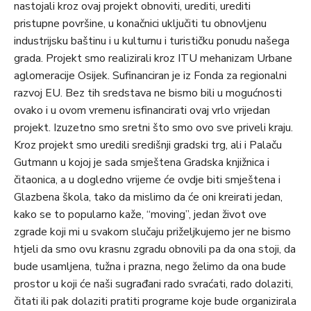
nastojali kroz ovaj projekt obnoviti, urediti, urediti
pristupne površine, u konačnici uključiti tu obnovljenu
industrijsku baštinu i u kulturnu i turističku ponudu našega
grada. Projekt smo realizirali kroz ITU mehanizam Urbane
aglomeracije Osijek. Sufinanciran je iz Fonda za regionalni
razvoj EU. Bez tih sredstava ne bismo bili u mogućnosti
ovako i u ovom vremenu isfinancirati ovaj vrlo vrijedan
projekt. Izuzetno smo sretni što smo ovo sve priveli kraju.
Kroz projekt smo uredili središnji gradski trg, ali i Palaču
Gutmann u kojoj je sada smještena Gradska knjižnica i
čitaonica, a u dogledno vrijeme će ovdje biti smještena i
Glazbena škola, tako da mislimo da će oni kreirati jedan,
kako se to popularno kaže, “moving”, jedan život ove
zgrade koji mi u svakom slučaju priželjkujemo jer ne bismo
htjeli da smo ovu krasnu zgradu obnovili pa da ona stoji, da
bude usamljena, tužna i prazna, nego želimo da ona bude
prostor u koji će naši sugrađani rado svraćati, rado dolaziti,
čitati ili pak dolaziti pratiti programe koje bude organizirala