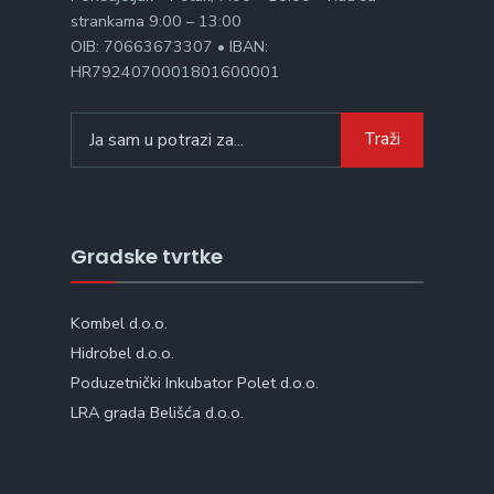
strankama 9:00 – 13:00
OIB: 70663673307 • IBAN:
HR7924070001801600001
Search
Traži
for:
Gradske tvrtke
Kombel d.o.o.
Hidrobel d.o.o.
Poduzetnički Inkubator Polet d.o.o.
LRA grada Belišća d.o.o.