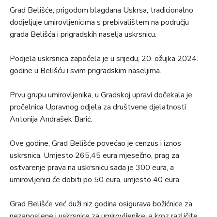
Grad Belišće, prigodom blagdana Uskrsa, tradicionalno
dodjeljuje umirovljenicima s prebivalištem na području
grada Belišća i prigradskih naselja uskrsnicu.
Podjela uskrsnica započela je u srijedu, 20. ožujka 2024.
godine u Belišću i svim prigradskim naseljima.
Prvu grupu umirovljenika, u Gradskoj upravi dočekala je
pročelnica Upravnog odjela za društvene djelatnosti
Antonija Andrašek Barić.
Ove godine, Grad Belišće povećao je cenzus i iznos
uskrsnica. Umjesto 265,45 eura mjesečno, prag za
ostvarenje prava na uskrsnicu sada je 300 eura, a
umirovljenici će dobiti po 50 eura, umjesto 40 eura.
Grad Belišće već duži niz godina osigurava božićnice za
nezaposlene i uskrsnice za umirovljenike, a kroz različite