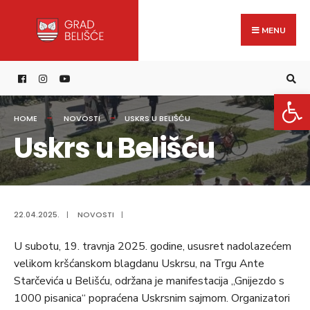
Search
content
Skip
for:
to
MENU
content
Open 
HOME
NOVOSTI
USKRS U BELIŠĆU
Uskrs u Belišću
22.04.2025.
|
NOVOSTI
|
U
subotu, 19. travnja 2025. godine, ususret nadolazećem
velikom kršćanskom blagdanu Uskrsu, na Trgu Ante
Starčevića u Belišću, održana je manifestacija „Gnijezdo s
1000 pisanica“ popraćena Uskrsnim sajmom. Organizatori