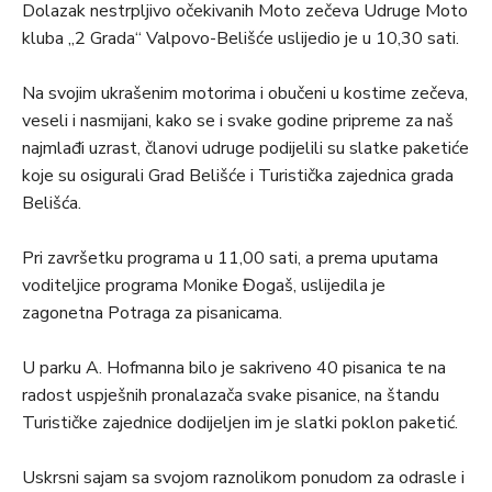
Dolazak nestrpljivo očekivanih Moto zečeva Udruge Moto
kluba „2 Grada“ Valpovo-Belišće uslijedio je u 10,30 sati.
Na svojim ukrašenim motorima i obučeni u kostime zečeva,
veseli i nasmijani, kako se i svake godine pripreme za naš
najmlađi uzrast, članovi udruge podijelili su slatke paketiće
koje su osigurali Grad Belišće i Turistička zajednica grada
Belišća.
Pri završetku programa u 11,00 sati, a prema uputama
voditeljice programa Monike Đogaš, uslijedila je
zagonetna Potraga za pisanicama.
U parku A. Hofmanna bilo je sakriveno 40 pisanica te na
radost uspješnih pronalazača svake pisanice, na štandu
Turističke zajednice dodijeljen im je slatki poklon paketić.
Uskrsni sajam sa svojom raznolikom ponudom za odrasle i