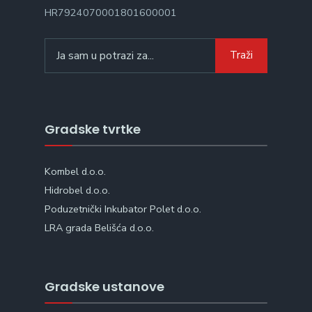
HR7924070001801600001
Search
Traži
for:
Gradske tvrtke
Kombel d.o.o.
Hidrobel d.o.o.
Poduzetnički Inkubator Polet d.o.o.
LRA grada Belišća d.o.o.
Gradske ustanove