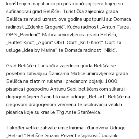
korištenjem napuhanca po pristupačnijoj cijeni, kojeg su
sufinancirali grad Belišće i Turistička zajednica grada
Belišća za mlađi uzrast, ove godine upotpunili su: Domaća
radinost „Zdenko Greganić“, Kućna radinost „Antun Turza“,
OPG „Pandurić“, Matica umirovljenika grada Belišća,
„Buffet Kino“, „Agora“ Obrt, Obrt „Knit-Knot“, Obrt za
usluge „Idea by Marina“ te Domaća radinost “Nikić”.
Grad Belišće i Turistička zajednica grada Belišća se
posebno zahvaljuju članicama Matice umirovljenika grada
Belišća na zlatnim rukama i predanom bojanju 1000
pisanica i gospodinu Antunu Sabi, belišćanskom slikaru i
dugogodišnjem članu Likovne udruge „Bel-art“ Belišće na
njegovom dragocjenom vremenu te oslikavanju velikih
pisanica koje su krasile Trg Ante Starčevića.
Također velike zahvale umjetnicima i članovima Udruge
„Bel-art“ Belišće: Suzani Pezer Lešnjaković, Jadranki