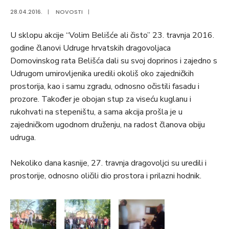
28.04.2016.
|
NOVOSTI
|
U sklopu akcije “Volim Belišće ali čisto” 23. travnja 2016.
godine članovi Udruge hrvatskih dragovoljaca
Domovinskog rata Belišća dali su svoj doprinos i zajedno s
Udrugom umirovljenika uredili okoliš oko zajedničkih
prostorija, kao i samu zgradu, odnosno očistili fasadu i
prozore. Također je obojan stup za viseću kuglanu i
rukohvati na stepeništu, a sama akcija prošla je u
zajedničkom ugodnom druženju, na radost članova obiju
udruga.
Nekoliko dana kasnije, 27. travnja dragovoljci su uredili i
prostorije, odnosno oličili dio prostora i prilazni hodnik.