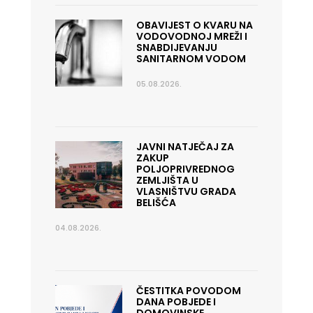
OBAVIJEST O KVARU NA
VODOVODNOJ MREŽI I
SNABDIJEVANJU
SANITARNOM VODOM
05.08.2026.
JAVNI NATJEČAJ ZA
ZAKUP
POLJOPRIVREDNOG
ZEMLJIŠTA U
VLASNIŠTVU GRADA
BELIŠĆA
04.08.2026.
ČESTITKA POVODOM
DANA POBJEDE I