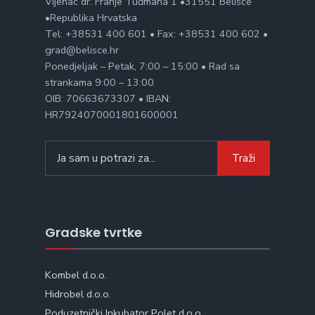
Vijenac dr. Franje Tuđmana 1 •31551 Belišće
•Republika Hrvatska
Tel: +38531 400 601 • Fax: +38531 400 602 •
grad@belisce.hr
Ponedjeljak – Petak, 7:00 – 15:00 • Rad sa
strankama 9:00 – 13:00
OIB: 70663673307 • IBAN:
HR7924070001801600001
Search
Traži
for:
Gradske tvrtke
Kombel d.o.o.
Hidrobel d.o.o.
Poduzetnički Inkubator Polet d.o.o.