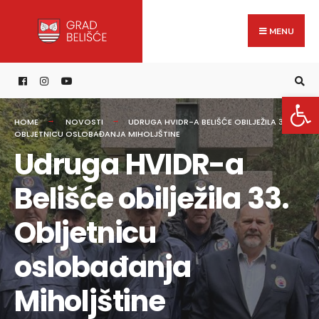
Search
content
Skip
for:
to
MENU
content
Open 
HOME
NOVOSTI
UDRUGA HVIDR-A BELIŠĆE OBILJEŽILA 33.
OBLJETNICU OSLOBAĐANJA MIHOLJŠTINE
Udruga HVIDR-a
Belišće obilježila 33.
Obljetnicu
oslobađanja
Miholjštine