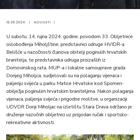
16.09.2024.
|
NOVOSTI
|
U subotu, 14. rujna 2024. godine, povodom 33. Obljetnice
oslobođenja Miholjštine, predstavnici udruge HVIDR-a
Belišće u nazočnosti članova obitelji poginulih hrvatskih
branitelja, te predstavnika udruga proizašlih iz
Domovinskog rata, MUP-a i lokalne samouprave grada
Donjeg Miholjca, sudjelovali su na polaganju vijenaca i
paljenju svijeća u parku Matice Hrvatske kod Spomen-
obilježja poginulim hrvatskim braniteljima. Nakon polaganja
vijenaca, paljenja svijeća i prigodne molitve, u organizaciji
UDVDR Donji Miholjac na izletištu Stara Drava održano je
druženje nazočnih obljetnici uz prigodan ručak i sportsko-
rekreativne aktivnosti.