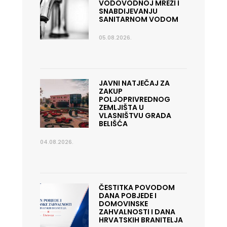
VODOVODNOJ MREŽI I
SNABDIJEVANJU
SANITARNOM VODOM
05.08.2026.
JAVNI NATJEČAJ ZA
ZAKUP
POLJOPRIVREDNOG
ZEMLJIŠTA U
VLASNIŠTVU GRADA
BELIŠĆA
04.08.2026.
ČESTITKA POVODOM
DANA POBJEDE I
DOMOVINSKE
ZAHVALNOSTI I DANA
HRVATSKIH BRANITELJA