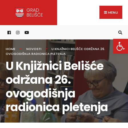
Search
content
Skip
for:
to
MENU
content
Open 
HOME
NOVOSTI
U KNJIŽNICI BELIŠĆE ODRŽANA 26.
OVOGODIŠNJA RADIONICA PLETENJA
U Knjižnici Belišće
održana 26.
ovogodišnja
radionica pletenja