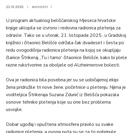
22.10.2025.
|
NOVOSTI
|
U program aktualnog belišćanskog Mjeseca hrvatske
knjige uklopila se izvrsno i redovna radionica pletenja za
odrasle. Tako se u utorak, 21. listopada 2025., u Gradskoj
knjižnici i čitaonici Belišće održala čak dvadeset i šesta po
redu ovogodišnja radionica pletenja na kojoj se okupljaju
članice Štrikeraj „Tu i tamo“ čitaonice Belišće, kako bi plele
razne rukotvorine za oboljele od Alzheimerove bolesti.
Ova je radionica bila posebna jer su se uobičajenoj ekipi
žena pridružile tri nove žene, početnice u pletenju. Njima je
voditeljica Štrikeraja Suzana Zdunić iz Belišća pokazala
osnove tehnike pletenja koje su one bez problema
usvojile.
Dobar ugođaj i opuštena atmosfera pravilo su svake
radionice pletenja, a ovoga puta su se za to pobrinule