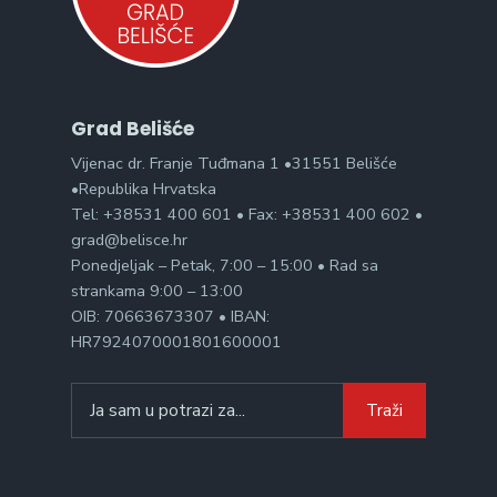
Grad Belišće
Vijenac dr. Franje Tuđmana 1 •31551 Belišće
•Republika Hrvatska
Tel: +38531 400 601 • Fax: +38531 400 602 •
grad@belisce.hr
Ponedjeljak – Petak, 7:00 – 15:00 • Rad sa
strankama 9:00 – 13:00
OIB: 70663673307 • IBAN:
HR7924070001801600001
Search
Traži
for: