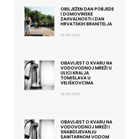
OBILJEŽEN DAN POBJEDE
I DOMOVINSKE
ZAHVALNOSTI I DAN
HRVATSKIH BRANITELJA
06.08.2026.
OBAVIJEST O KVARU NA
VODOVODNOJ MREŽI U
ULICI KRALJA
TOMISLAVA U
VELIŠKOVCIMA
06.08.2026.
OBAVIJEST O KVARU NA
VODOVODNOJ MREŽI I
SNABDIJEVANJU
SANITARNOM VODOM