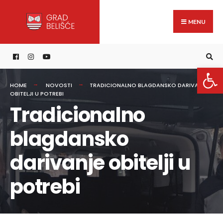
Search
content
Skip
for:
to
MENU
content
Open 
HOME
NOVOSTI
TRADICIONALNO BLAGDANSKO DARIVANJE
OBITELJI U POTREBI
Tradicionalno
blagdansko
darivanje obitelji u
potrebi