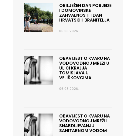
OBILJEŽEN DAN POBJEDE
I DOMOVINSKE
ZAHVALNOSTI I DAN
HRVATSKIH BRANITELJA
06.08.2026.
OBAVIJEST O KVARU NA
VODOVODNOJ MREŽI U
ULICI KRALJA
TOMISLAVA U
VELIŠKOVCIMA
06.08.2026.
OBAVIJEST O KVARU NA
VODOVODNOJ MREŽI I
SNABDIJEVANJU
SANITARNOM VODOM