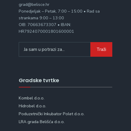
grad@belisce.hr
Ponedjeljak – Petak, 7:00 – 15:00 • Rad sa
strankama 9:00 – 13:00
OIB: 70663673307 • IBAN:
HR7924070001801600001
Search
Traži
for:
Gradske tvrtke
Kombel d.o.o.
Hidrobel d.o.o.
Poduzetnički Inkubator Polet d.o.o.
LRA grada Belišća d.o.o.