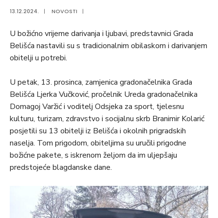
13.12.2024.
|
NOVOSTI
|
U božićno vrijeme darivanja i ljubavi, predstavnici Grada
Belišća nastavili su s tradicionalnim obilaskom i darivanjem
obitelji u potrebi.
U petak, 13. prosinca, zamjenica gradonačelnika Grada
Belišća Ljerka Vučković, pročelnik Ureda gradonačelnika
Domagoj Varžić i voditelj Odsjeka za sport, tjelesnu
kulturu, turizam, zdravstvo i socijalnu skrb Branimir Kolarić
posjetili su 13 obitelji iz Belišća i okolnih prigradskih
naselja. Tom prigodom, obiteljima su uručili prigodne
božićne pakete, s iskrenom željom da im uljepšaju
predstojeće blagdanske dane.