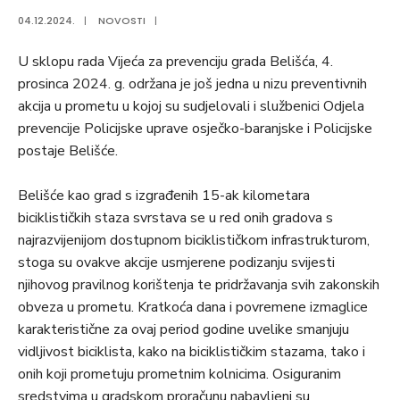
04.12.2024.
|
NOVOSTI
|
U sklopu rada Vijeća za prevenciju grada Belišća, 4.
prosinca 2024. g. održana je još jedna u nizu preventivnih
akcija u prometu u kojoj su sudjelovali i službenici Odjela
prevencije Policijske uprave osječko-baranjske i Policijske
postaje Belišće.
Belišće kao grad s izgrađenih 15-ak kilometara
biciklističkih staza svrstava se u red onih gradova s
najrazvijenijom dostupnom biciklističkom infrastrukturom,
stoga su ovakve akcije usmjerene podizanju svijesti
njihovog pravilnog korištenja te pridržavanja svih zakonskih
obveza u prometu. Kratkoća dana i povremene izmaglice
karakteristične za ovaj period godine uvelike smanjuju
vidljivost biciklista, kako na biciklističkim stazama, tako i
onih koji prometuju prometnim kolnicima. Osiguranim
sredstvima u gradskom proračunu nabavljeni su