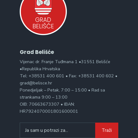
Grad Belišće
Vijenac dr. Franje Tuđmana 1 •31551 Belišće
•Republika Hrvatska
Tel: +38531 400 601 • Fax: +38531 400 602 •
grad@belisce.hr
Ponedjeljak – Petak, 7:00 – 15:00 • Rad sa
strankama 9:00 – 13:00
OIB: 70663673307 • IBAN:
HR7924070001801600001
Search
Traži
for: