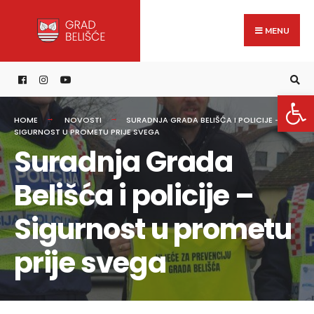
Search
content
Skip
for:
to
MENU
content
Open 
HOME
NOVOSTI
SURADNJA GRADA BELIŠĆA I POLICIJE –
SIGURNOST U PROMETU PRIJE SVEGA
Suradnja Grada
Belišća i policije –
Sigurnost u prometu
prije svega