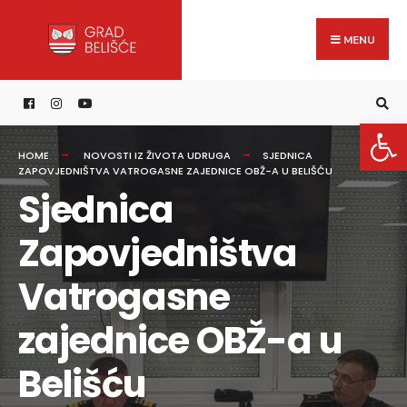
Search
content
Skip
for:
to
MENU
content
Open 
HOME
NOVOSTI IZ ŽIVOTA UDRUGA
SJEDNICA
ZAPOVJEDNIŠTVA VATROGASNE ZAJEDNICE OBŽ-A U BELIŠĆU
Sjednica
Zapovjedništva
Vatrogasne
zajednice OBŽ-a u
Belišću