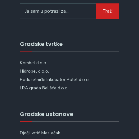
Search
Traži
for:
Gradske tvrtke
Kombel d.o.o.
Hidrobel d.o.o.
Poduzetnički Inkubator Polet d.o.o.
LRA grada Belišća d.o.o.
Gradske ustanove
Dječji vrtić Maslačak