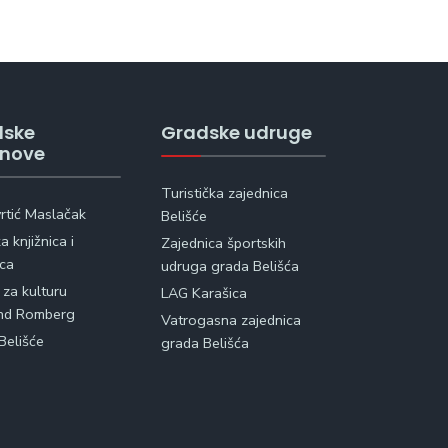
dske
Gradske udruge
anove
Turistička zajednica
vrtić Maslačak
Belišće
 knjižnica i
Zajednica športskih
ica
udruga grada Belišća
 za kulturu
LAG Karašica
nd Romberg
Vatrogasna zajednica
Belišće
grada Belišća