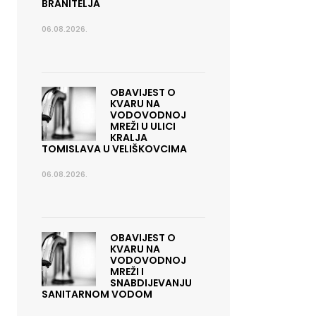
BRANITELJA
06.08.2026.
OBAVIJEST O
KVARU NA
VODOVODNOJ
MREŽI U ULICI
KRALJA
TOMISLAVA U VELIŠKOVCIMA
06.08.2026.
OBAVIJEST O
KVARU NA
VODOVODNOJ
MREŽI I
SNABDIJEVANJU
SANITARNOM VODOM