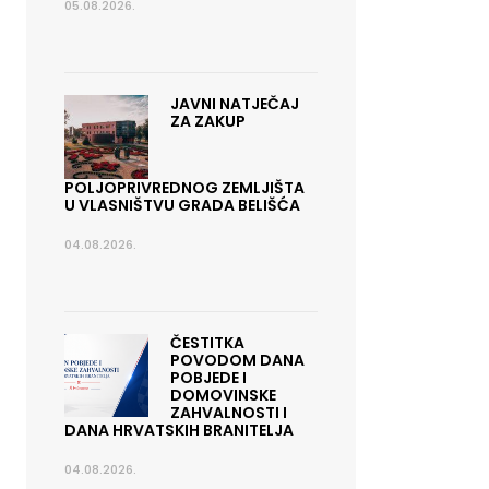
05.08.2026.
JAVNI NATJEČAJ
ZA ZAKUP
POLJOPRIVREDNOG ZEMLJIŠTA
U VLASNIŠTVU GRADA BELIŠĆA
04.08.2026.
ČESTITKA
POVODOM DANA
POBJEDE I
DOMOVINSKE
ZAHVALNOSTI I
DANA HRVATSKIH BRANITELJA
04.08.2026.