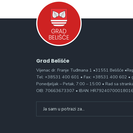
Grad Belišće
Vijenac dr. Franje Tuđmana 1 •31551 Belišće •Re
Tel: +38531 400 601 • Fax: +38531 400 602 • g
Ponedjeljak – Petak, 7:00 – 15:00 • Rad sa stran
OIB: 70663673307 • IBAN: HR7924070001801
Search
for: