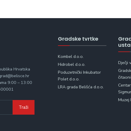
Gradske tvrtke
Gra
ust
Kombel d.o.o.
Dječji 
Hidrobel d.o.o.
publika Hrvatska
Gradska
Poduzetnički Inkubator
rad@belisce.hr
čitaon
Polet d.o.o.
kama 9:00 – 13:00
Centar
LRA grada Belišća d.o.o.
600001
Sigmu
Muzej 
Traži