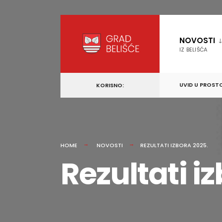
content
Skip
to
NOVOSTI
content
IZ BELIŠĆA
UVID U PROST
KORISNO:
HOME
NOVOSTI
REZULTATI IZBORA 2025.
Rezultati i