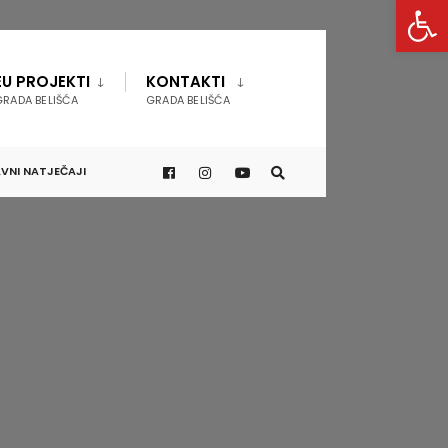
Open 
EU PROJEKTI
KONTAKTI
GRADA BELIŠĆA
GRADA BELIŠĆA
VNI NATJEČAJI