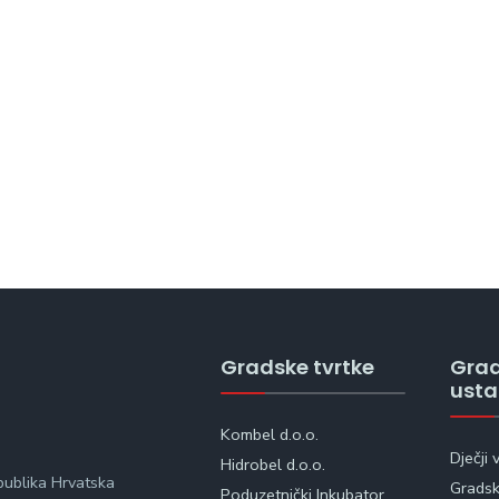
Gradske tvrtke
Gra
ust
Kombel d.o.o.
Dječji 
Hidrobel d.o.o.
publika Hrvatska
Gradska
Poduzetnički Inkubator