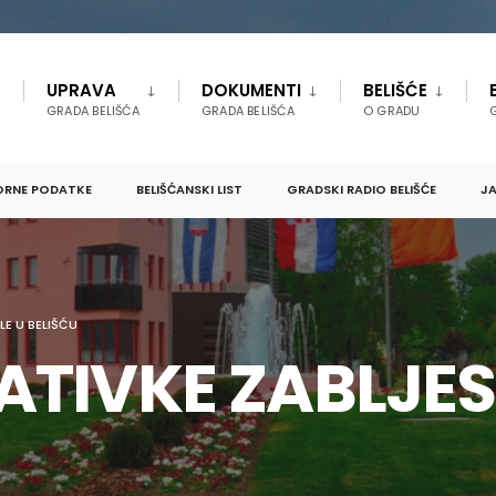
UPRAVA
DOKUMENTI
BELIŠĆE
GRADA BELIŠĆA
GRADA BELIŠĆA
O GRADU
ORNE PODATKE
BELIŠĆANSKI LIST
GRADSKI RADIO BELIŠĆE
JA
LE U BELIŠĆU
ATIVKE ZABLJES