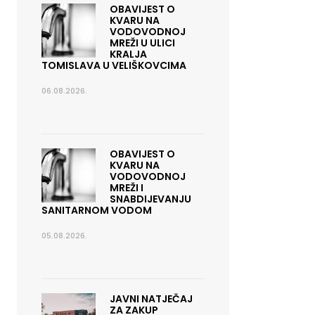
OBAVIJEST O
KVARU NA
VODOVODNOJ
MREŽI U ULICI
KRALJA
TOMISLAVA U VELIŠKOVCIMA
06.08.2026.
OBAVIJEST O
KVARU NA
VODOVODNOJ
MREŽI I
SNABDIJEVANJU
SANITARNOM VODOM
05.08.2026.
JAVNI NATJEČAJ
ZA ZAKUP