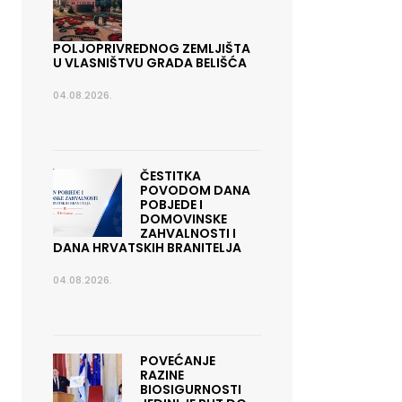
POLJOPRIVREDNOG ZEMLJIŠTA
U VLASNIŠTVU GRADA BELIŠĆA
04.08.2026.
ČESTITKA
POVODOM DANA
POBJEDE I
DOMOVINSKE
ZAHVALNOSTI I
DANA HRVATSKIH BRANITELJA
04.08.2026.
POVEĆANJE
RAZINE
BIOSIGURNOSTI