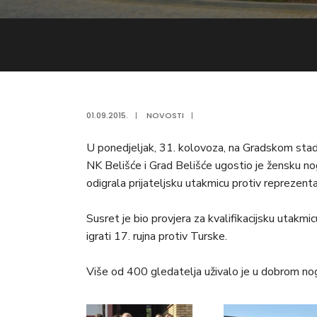
01.09.2015.
|
NOVOSTI
|
U ponedjeljak, 31. kolovoza, na Gradskom sta
NK Belišće i Grad Belišće ugostio je žensku n
odigrala prijateljsku utakmicu protiv reprezenta
Susret je bio provjera za kvalifikacijsku utak
igrati 17. rujna protiv Turske.
Više od 400 gledatelja uživalo je u dobrom nog