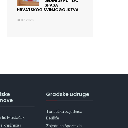
JEDINI JE PUT DO
SPASA
HRVATSKOG SVINJOGOJSTVA
31.07.2026.
dske
Gradske udruge
anove
Turistička zajednica
vrtić Maslačak
Belišće
 knjižnica i
Zajednica športskih