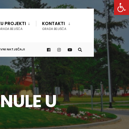
Open 
EU PROJEKTI
KONTAKTI
GRADA BELIŠĆA
GRADA BELIŠĆA
VNI NATJEČAJI
NULE U