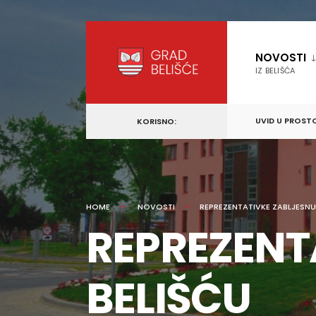
content
Skip
to
NOVOSTI
content
IZ BELIŠĆA
UVID U PROST
KORISNO:
HOME
NOVOSTI
REPREZENTATIVKE ZABLJESNU
REPREZENT
BELIŠĆU