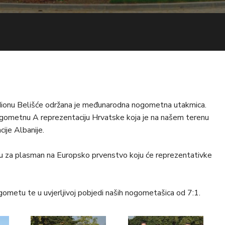
dionu Belišće održana je međunarodna nogometna utakmica.
ogometnu A reprezentaciju Hrvatske koja je na našem terenu
cije Albanije.
micu za plasman na Europsko prvenstvo koju će reprezentativke
ometu te u uvjerljivoj pobjedi naših nogometašica od 7:1.