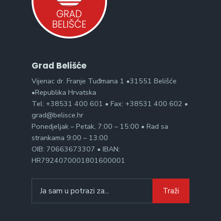
Grad Belišće
Vijenac dr. Franje Tuđmana 1 •31551 Belišće
•Republika Hrvatska
Tel: +38531 400 601 • Fax: +38531 400 602 •
grad@belisce.hr
Ponedjeljak – Petak, 7:00 – 15:00 • Rad sa
strankama 9:00 – 13:00
OIB: 70663673307 • IBAN:
HR7924070001801600001
Search
Traži
for: