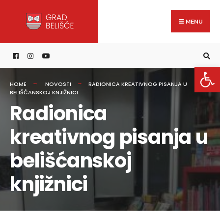
Search
content
Skip
for:
to
MENU
content
Open 
HOME
NOVOSTI
RADIONICA KREATIVNOG PISANJA U
BELIŠĆANSKOJ KNJIŽNICI
Radionica
kreativnog pisanja u
belišćanskoj
knjižnici