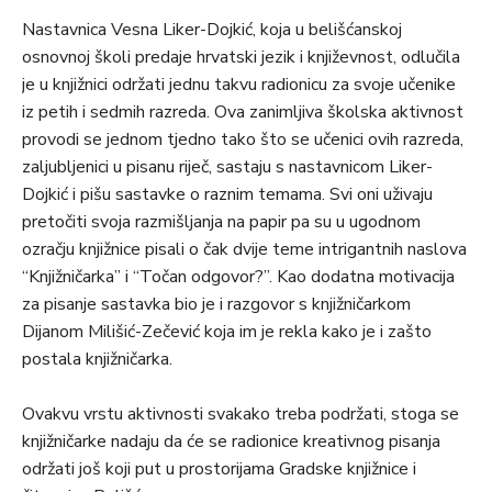
Nastavnica Vesna Liker-Dojkić, koja u belišćanskoj
osnovnoj školi predaje hrvatski jezik i književnost, odlučila
je u knjižnici održati jednu takvu radionicu za svoje učenike
iz petih i sedmih razreda. Ova zanimljiva školska aktivnost
provodi se jednom tjedno tako što se učenici ovih razreda,
zaljubljenici u pisanu riječ, sastaju s nastavnicom Liker-
Dojkić i pišu sastavke o raznim temama. Svi oni uživaju
pretočiti svoja razmišljanja na papir pa su u ugodnom
ozračju knjižnice pisali o čak dvije teme intrigantnih naslova
“Knjižničarka” i “Točan odgovor?”. Kao dodatna motivacija
za pisanje sastavka bio je i razgovor s knjižničarkom
Dijanom Milišić-Zečević koja im je rekla kako je i zašto
postala knjižničarka.
Ovakvu vrstu aktivnosti svakako treba podržati, stoga se
knjižničarke nadaju da će se radionice kreativnog pisanja
održati još koji put u prostorijama Gradske knjižnice i