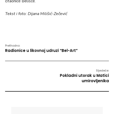
čitaonice Belišće.
Tekst i foto: Dijana Milišić-Zečević
Prethodno:
Radionice u likovnoj udruzi “Bel-Art”
Sljedeće:
Pokladni utorak u Matici
umirovljenika