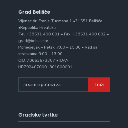
Grad Belišće
Vijenac dr. Franje Tuđmana 1 •31551 Belišće
•Republika Hrvatska
Tel: +38531 400 601 • Fax: +38531 400 602 •
grad@belisce.hr
Ponedjeljak – Petak, 7:00 – 15:00 • Rad sa
strankama 9:00 – 13:00
OIB: 70663673307 • IBAN:
HR7924070001801600001
Search
Traži
for:
Gradske tvrtke