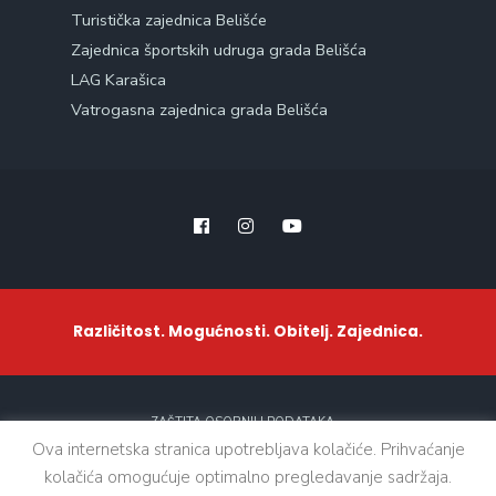
Turistička zajednica Belišće
Zajednica športskih udruga grada Belišća
LAG Karašica
Vatrogasna zajednica grada Belišća
Različitost. Mogućnosti. Obitelj. Zajednica.
ZAŠTITA OSOBNIH PODATAKA
Ova internetska stranica upotrebljava kolačiće. Prihvaćanje
kolačića omogućuje optimalno pregledavanje sadržaja.