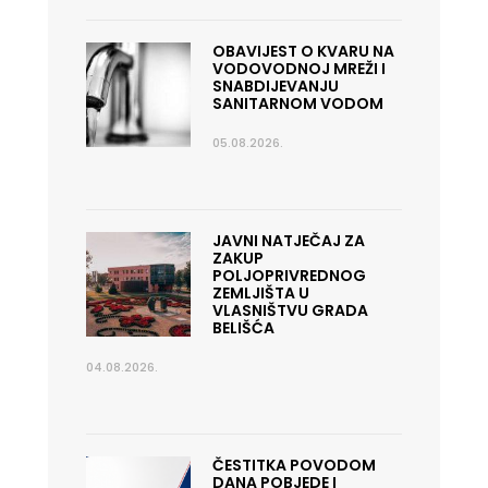
OBAVIJEST O KVARU NA
VODOVODNOJ MREŽI I
SNABDIJEVANJU
SANITARNOM VODOM
05.08.2026.
JAVNI NATJEČAJ ZA
ZAKUP
POLJOPRIVREDNOG
ZEMLJIŠTA U
VLASNIŠTVU GRADA
BELIŠĆA
04.08.2026.
ČESTITKA POVODOM
DANA POBJEDE I