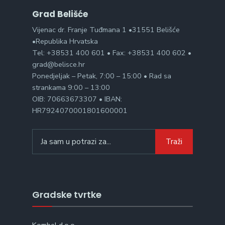
Grad Belišće
Vijenac dr. Franje Tuđmana 1 •31551 Belišće
•Republika Hrvatska
Tel: +38531 400 601 • Fax: +38531 400 602 •
grad@belisce.hr
Ponedjeljak – Petak, 7:00 – 15:00 • Rad sa
strankama 9:00 – 13:00
OIB: 70663673307 • IBAN:
HR7924070001801600001
Search
Traži
for:
Gradske tvrtke