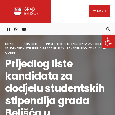
Search
content
Skip
for:
to
MENU
content
Open 
HOME
NOVOSTI
PRIJEDLOG LISTE KANDIDATA ZA DODJELU
STUDENTSKIH STIPENDIJA GRADA BELIŠĆA U AKADEMSKOJ 2024./2025.
GODINI
Prijedlog liste
kandidata za
dodjelu studentskih
stipendija grada
Belišća u