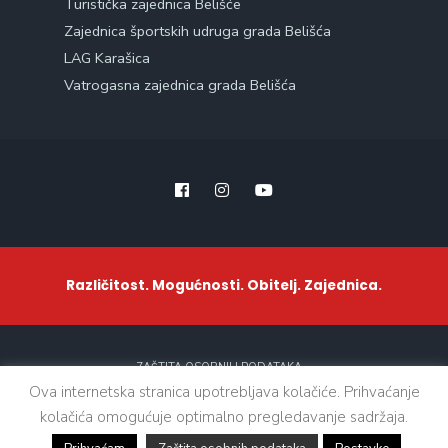
Turistička zajednica Belišće
Zajednica športskih udruga grada Belišća
LAG Karašica
Vatrogasna zajednica grada Belišća
Različitost. Mogućnosti. Obitelj. Zajednica.
ZAŠTITA OSOBNIH PODATAKA
Ova internetska stranica upotrebljava kolačiće. Prihvaćanje
kolačića omogućuje optimalno pregledavanje sadržaja.
Sva prava zadržana. © 2021 - Grad Belišće