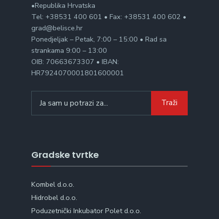
•Republika Hrvatska
Tel: +38531 400 601 • Fax: +38531 400 602 •
grad@belisce.hr
Ponedjeljak – Petak, 7:00 – 15:00 • Rad sa
strankama 9:00 – 13:00
OIB: 70663673307 • IBAN:
HR7924070001801600001
Search
Traži
for:
Gradske tvrtke
Kombel d.o.o.
Hidrobel d.o.o.
Poduzetnički Inkubator Polet d.o.o.