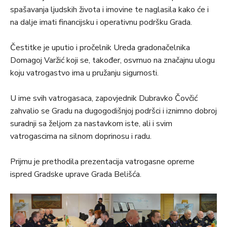
spašavanja ljudskih života i imovine te naglasila kako će i
na dalje imati financijsku i operativnu podršku Grada.
Čestitke je uputio i pročelnik Ureda gradonačelnika
Domagoj Varžić koji se, također, osvrnuo na značajnu ulogu
koju vatrogastvo ima u pružanju sigurnosti.
U ime svih vatrogasaca, zapovjednik Dubravko Čovčić
zahvalio se Gradu na dugogodišnjoj podršci i iznimno dobroj
suradnji sa željom za nastavkom iste, ali i svim
vatrogascima na silnom doprinosu i radu.
Prijmu je prethodila prezentacija vatrogasne opreme
ispred Gradske uprave Grada Belišća.