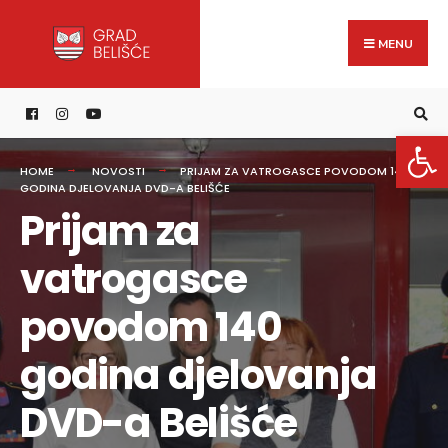
Search
content
Skip
for:
to
MENU
content
Open 
HOME
NOVOSTI
PRIJAM ZA VATROGASCE POVODOM 140
GODINA DJELOVANJA DVD-A BELIŠĆE
Prijam za
vatrogasce
povodom 140
godina djelovanja
DVD-a Belišće