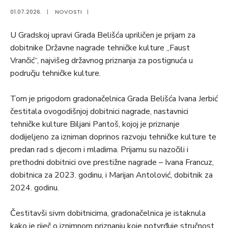
01.07.2026.
|
NOVOSTI
|
U Gradskoj upravi Grada Belišća upriličen je prijam za
dobitnike Državne nagrade tehničke kulture „Faust
Vrančić“, najvišeg državnog priznanja za postignuća u
području tehničke kulture.
Tom je prigodom gradonačelnica Grada Belišća Ivana Jerbić
čestitala ovogodišnjoj dobitnici nagrade, nastavnici
tehničke kulture Biljani Pantoš, kojoj je priznanje
dodijeljeno za izniman doprinos razvoju tehničke kulture te
predan rad s djecom i mladima. Prijamu su nazočili i
prethodni dobitnici ove prestižne nagrade – Ivana Francuz,
dobitnica za 2023. godinu, i Marijan Antolović, dobitnik za
2024. godinu.
Čestitavši sivm dobitnicima, gradonačelnica je istaknula
kako je riječ o iznimnom priznanju koje potvrđuje stručnost,