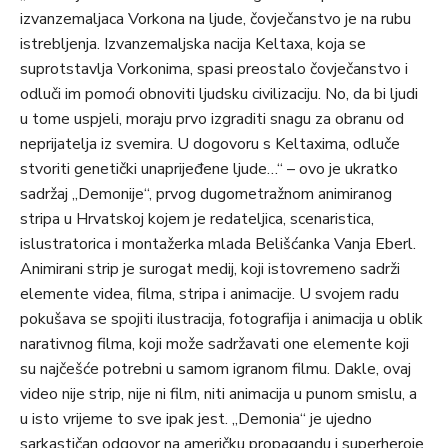
izvanzemaljaca Vorkona na ljude, čovječanstvo je na rubu
istrebljenja. Izvanzemaljska nacija Keltaxa, koja se
suprotstavlja Vorkonima, spasi preostalo čovječanstvo i
odluči im pomoći obnoviti ljudsku civilizaciju. No, da bi ljudi
u tome uspjeli, moraju prvo izgraditi snagu za obranu od
neprijatelja iz svemira. U dogovoru s Keltaxima, odluče
stvoriti genetički unaprijeđene ljude…“ – ovo je ukratko
sadržaj „Demonije“, prvog dugometražnom animiranog
stripa u Hrvatskoj kojem je redateljica, scenaristica,
islustratorica i montažerka mlada Belišćanka Vanja Eberl.
Animirani strip je surogat medij, koji istovremeno sadrži
elemente videa, filma, stripa i animacije. U svojem radu
pokušava se spojiti ilustracija, fotografija i animacija u oblik
narativnog filma, koji može sadržavati one elemente koji
su najčešće potrebni u samom igranom filmu. Dakle, ovaj
video nije strip, nije ni film, niti animacija u punom smislu, a
u isto vrijeme to sve ipak jest. „Demonia“ je ujedno
sarkastičan odgovor na američku propagandu i superheroje