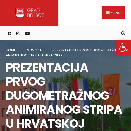
Search
content
Skip
for:
to
MENU
content
Open 
HOME
NOVOSTI
PREZENTACIJA PRVOG DUGOMETRAŽNOG
ANIMIRANOG STRIPA U HRVATSKOJ
PREZENTACIJA
PRVOG
DUGOMETRAŽNOG
ANIMIRANOG STRIPA
U HRVATSKOJ