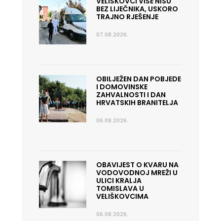
VELIŠKOVCI VIŠE NISU
BEZ LIJEČNIKA, USKORO
TRAJNO RJEŠENJE
07.08.2026.
OBILJEŽEN DAN POBJEDE
I DOMOVINSKE
ZAHVALNOSTI I DAN
HRVATSKIH BRANITELJA
06.08.2026.
OBAVIJEST O KVARU NA
VODOVODNOJ MREŽI U
ULICI KRALJA
TOMISLAVA U
VELIŠKOVCIMA
06.08.2026.