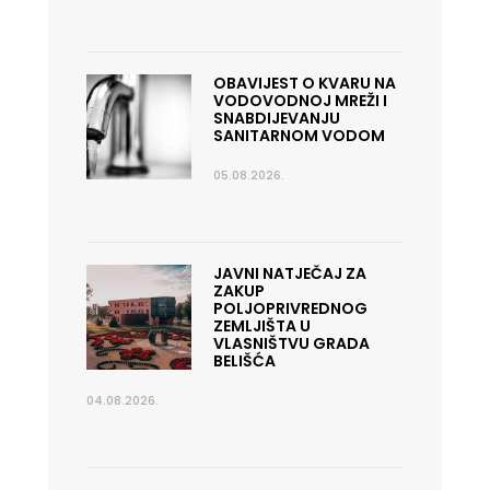
OBAVIJEST O KVARU NA
VODOVODNOJ MREŽI I
SNABDIJEVANJU
SANITARNOM VODOM
05.08.2026.
JAVNI NATJEČAJ ZA
ZAKUP
POLJOPRIVREDNOG
ZEMLJIŠTA U
VLASNIŠTVU GRADA
BELIŠĆA
04.08.2026.