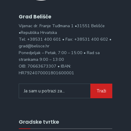
Grad Belišće
Vijenac dr. Franje Tuđmana 1 •31551 Belišće
•Republika Hrvatska
Tel: +38531 400 601 • Fax: +38531 400 602 •
grad@belisce.hr
Ponedjeljak – Petak, 7:00 – 15:00 • Rad sa
strankama 9:00 – 13:00
OIB: 70663673307 • IBAN:
HR7924070001801600001
Search
Traži
for:
Gradske tvrtke