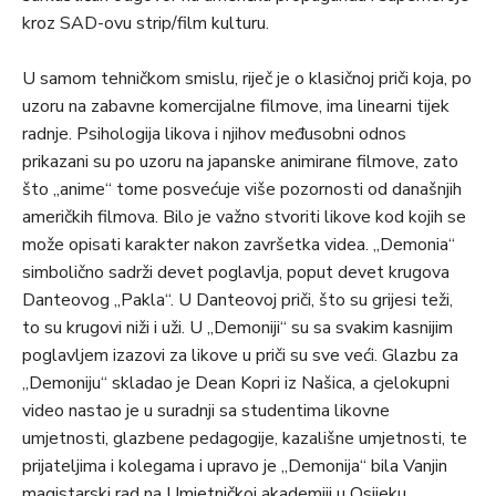
kroz SAD-ovu strip/film kulturu.
U samom tehničkom smislu, riječ je o klasičnoj priči koja, po
uzoru na zabavne komercijalne filmove, ima linearni tijek
radnje. Psihologija likova i njihov međusobni odnos
prikazani su po uzoru na japanske animirane filmove, zato
što „anime“ tome posvećuje više pozornosti od današnjih
američkih filmova. Bilo je važno stvoriti likove kod kojih se
može opisati karakter nakon završetka videa. „Demonia“
simbolično sadrži devet poglavlja, poput devet krugova
Danteovog „Pakla“. U Danteovoj priči, što su grijesi teži,
to su krugovi niži i uži. U „Demoniji“ su sa svakim kasnijim
poglavljem izazovi za likove u priči su sve veći. Glazbu za
„Demoniju“ skladao je Dean Kopri iz Našica, a cjelokupni
video nastao je u suradnji sa studentima likovne
umjetnosti, glazbene pedagogije, kazališne umjetnosti, te
prijateljima i kolegama i upravo je „Demonija“ bila Vanjin
magistarski rad na Umjetničkoj akademiji u Osijeku.