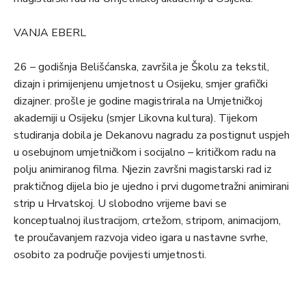
VANJA EBERL
26 – godišnja Belišćanska, završila je Školu za tekstil,
dizajn i primijenjenu umjetnost u Osijeku, smjer grafički
dizajner. prošle je godine magistrirala na Umjetničkoj
akademiji u Osijeku (smjer Likovna kultura). Tijekom
studiranja dobila je Dekanovu nagradu za postignut uspjeh
u osebujnom umjetničkom i socijalno – kritičkom radu na
polju animiranog filma. Njezin završni magistarski rad iz
praktičnog dijela bio je ujedno i prvi dugometražni animirani
strip u Hrvatskoj. U slobodno vrijeme bavi se
konceptualnoj ilustracijom, crtežom, stripom, animacijom,
te proučavanjem razvoja video igara u nastavne svrhe,
osobito za područje povijesti umjetnosti.