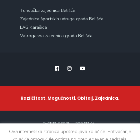
Turistička zajednica Belišće
Zajednica športskih udruga grada Belišća
LAG Karašica
Vatrogasna zajednica grada Belišća
Različitost. Mogućnosti. Obitelj. Zajednica.
ZAŠTITA OSOBNIH PODATAKA
Ova internetska stranica upotrebljava kolačiće. Prihvaćanje
kolačića omogućuje optimalno pregledavanje sadržaja.