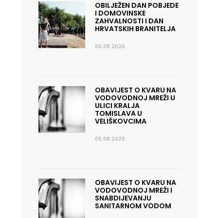
OBILJEŽEN DAN POBJEDE
I DOMOVINSKE
ZAHVALNOSTI I DAN
HRVATSKIH BRANITELJA
06.08.2026.
OBAVIJEST O KVARU NA
VODOVODNOJ MREŽI U
ULICI KRALJA
TOMISLAVA U
VELIŠKOVCIMA
06.08.2026.
OBAVIJEST O KVARU NA
VODOVODNOJ MREŽI I
SNABDIJEVANJU
SANITARNOM VODOM