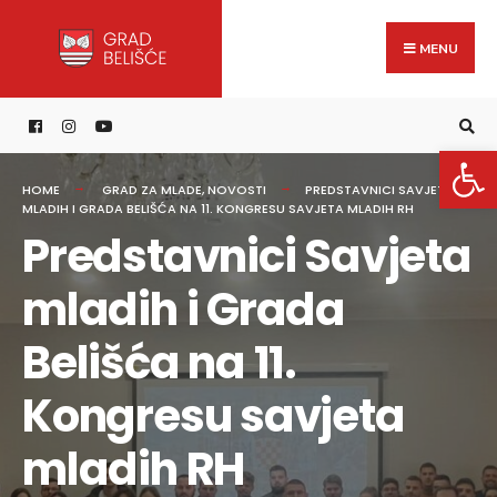
Search
content
Skip
for:
to
MENU
content
Open 
HOME
GRAD ZA MLADE
,
NOVOSTI
PREDSTAVNICI SAVJETA
MLADIH I GRADA BELIŠĆA NA 11. KONGRESU SAVJETA MLADIH RH
Predstavnici Savjeta
mladih i Grada
Belišća na 11.
Kongresu savjeta
mladih RH