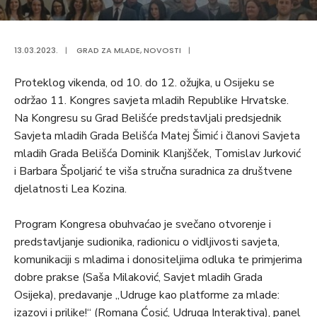
13.03.2023.
|
GRAD ZA MLADE
,
NOVOSTI
|
Proteklog vikenda, od 10. do 12. ožujka, u Osijeku se
održao 11. Kongres savjeta mladih Republike Hrvatske.
Na Kongresu su Grad Belišće predstavljali predsjednik
Savjeta mladih Grada Belišća Matej Šimić i članovi Savjeta
mladih Grada Belišća Dominik Klanjšček, Tomislav Jurković
i Barbara Špoljarić te viša stručna suradnica za društvene
djelatnosti Lea Kozina.
Program Kongresa obuhvaćao je svečano otvorenje i
predstavljanje sudionika, radionicu o vidljivosti savjeta,
komunikaciji s mladima i donositeljima odluka te primjerima
dobre prakse (Saša Milaković, Savjet mladih Grada
Osijeka), predavanje „Udruge kao platforme za mlade:
izazovi i prilike!“ (Romana Ćosić, Udruga Interaktiva), panel