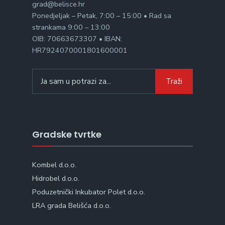
grad@belisce.hr
Ponedjeljak – Petak, 7:00 – 15:00 • Rad sa
strankama 9:00 – 13:00
OIB: 70663673307 • IBAN:
HR7924070001801600001
Search
Traži
for:
Gradske tvrtke
Kombel d.o.o.
Hidrobel d.o.o.
Poduzetnički Inkubator Polet d.o.o.
LRA grada Belišća d.o.o.