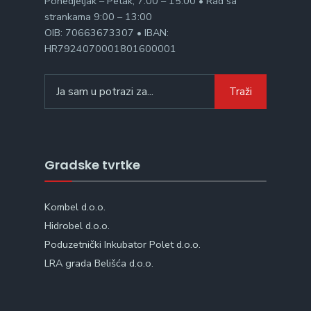
Ponedjeljak – Petak, 7:00 – 15:00 • Rad sa
strankama 9:00 – 13:00
OIB: 70663673307 • IBAN:
HR7924070001801600001
Search
Traži
for:
Gradske tvrtke
Kombel d.o.o.
Hidrobel d.o.o.
Poduzetnički Inkubator Polet d.o.o.
LRA grada Belišća d.o.o.