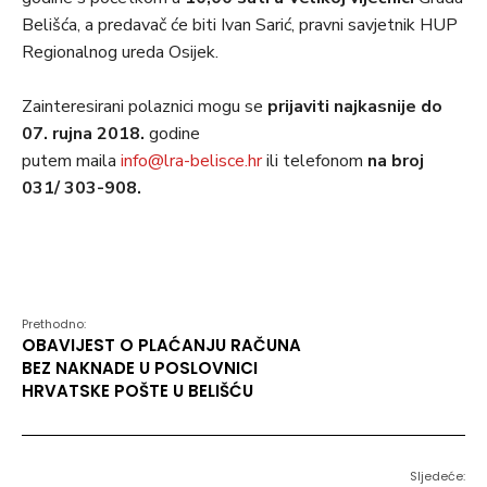
Belišća, a predavač će biti Ivan Sarić, pravni savjetnik HUP
Regionalnog ureda Osijek.
Zainteresirani polaznici mogu se
prijaviti najkasnije do
07. rujna 2018.
godine
putem maila
info@lra-belisce.hr
ili telefonom
na broj
031/ 303-908.
Prethodno:
OBAVIJEST O PLAĆANJU RAČUNA
BEZ NAKNADE U POSLOVNICI
HRVATSKE POŠTE U BELIŠĆU
Sljedeće: