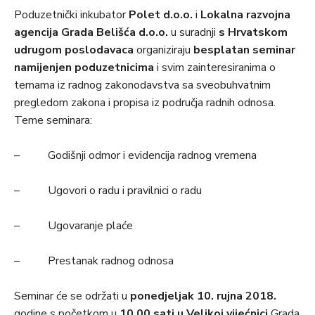
Poduzetnički inkubator
Polet d.o.o.
i
Lokalna razvojna
agencija Grada Belišća d.o.o.
u suradnji
s Hrvatskom
udrugom poslodavaca
organiziraju
besplatan seminar
namijenjen poduzetnicima
i svim zainteresiranima o
temama iz radnog zakonodavstva sa sveobuhvatnim
pregledom zakona i propisa iz područja radnih odnosa.
Teme seminara:
– Godišnji odmor i evidencija radnog vremena
– Ugovori o radu i pravilnici o radu
– Ugovaranje plaće
– Prestanak radnog odnosa
Seminar će se održati u
ponedjeljak 10. rujna 2018.
godine s početkom u
10,00 sati u Velikoj vijećnici
Grada