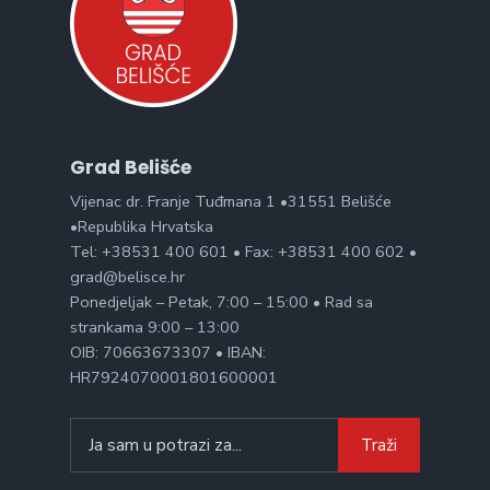
Grad Belišće
Vijenac dr. Franje Tuđmana 1 •31551 Belišće
•Republika Hrvatska
Tel: +38531 400 601 • Fax: +38531 400 602 •
grad@belisce.hr
Ponedjeljak – Petak, 7:00 – 15:00 • Rad sa
strankama 9:00 – 13:00
OIB: 70663673307 • IBAN:
HR7924070001801600001
Search
Traži
for: