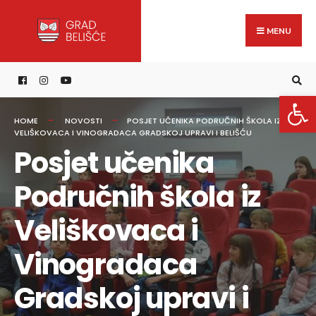
Search
content
Skip
for:
to
MENU
content
Open 
HOME
NOVOSTI
POSJET UČENIKA PODRUČNIH ŠKOLA IZ
VELIŠKOVACA I VINOGRADACA GRADSKOJ UPRAVI I BELIŠĆU
Posjet učenika
Područnih škola iz
Veliškovaca i
Vinogradaca
Gradskoj upravi i