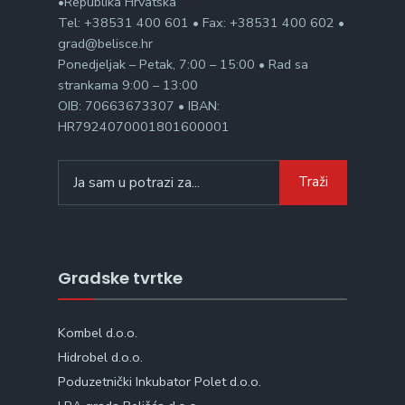
•Republika Hrvatska
Tel: +38531 400 601 • Fax: +38531 400 602 •
grad@belisce.hr
Ponedjeljak – Petak, 7:00 – 15:00 • Rad sa
strankama 9:00 – 13:00
OIB: 70663673307 • IBAN:
HR7924070001801600001
Search
Traži
for:
Gradske tvrtke
Kombel d.o.o.
Hidrobel d.o.o.
Poduzetnički Inkubator Polet d.o.o.