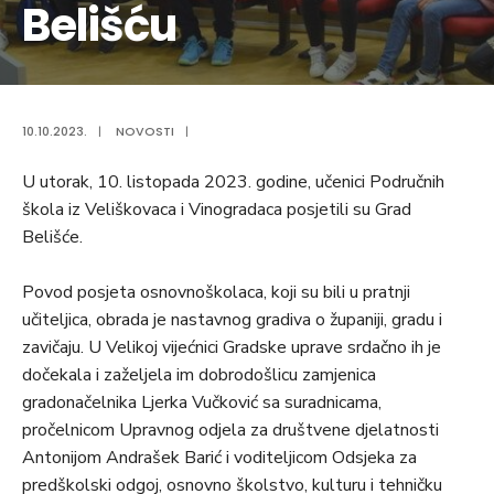
Belišću
10.10.2023.
|
NOVOSTI
|
U utorak, 10. listopada 2023. godine, učenici Područnih
škola iz Veliškovaca i Vinogradaca posjetili su Grad
Belišće.
Povod posjeta osnovnoškolaca, koji su bili u pratnji
učiteljica, obrada je nastavnog gradiva o županiji, gradu i
zavičaju. U Velikoj vijećnici Gradske uprave srdačno ih je
dočekala i zaželjela im dobrodošlicu zamjenica
gradonačelnika Ljerka Vučković sa suradnicama,
pročelnicom Upravnog odjela za društvene djelatnosti
Antonijom Andrašek Barić i voditeljicom Odsjeka za
predškolski odgoj, osnovno školstvo, kulturu i tehničku