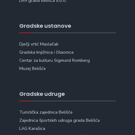
LRA grada Belišća d.o.o.
Gradske ustanove
Dječji vrtić Maslačak
Gradska knjižnica i čitaonica
Centar za kulturu Sigmund Romberg
Muzej Belišće
Gradske udruge
Turistička zajednica Belišće
Zajednica športskih udruga grada Belišća
LAG Karašica