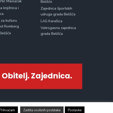
vrtić Maslačak
Belišće
 knjižnica i
Zajednica športskih
ica
udruga grada Belišća
 za kulturu
LAG Karašica
nd Romberg
Vatrogasna zajednica
Belišće
grada Belišća
 Obitelj. Zajednica.
Prihvaćam
Zaštita osobnih podataka
Postavke