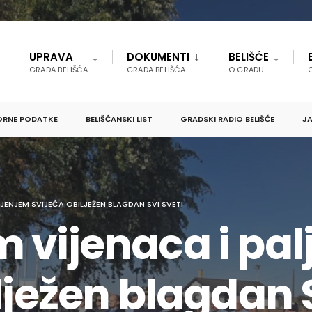
UPRAVA
DOKUMENTI
BELIŠĆE
GRADA BELIŠĆA
GRADA BELIŠĆA
O GRADU
ORNE PODATKE
BELIŠĆANSKI LIST
GRADSKI RADIO BELIŠĆE
JA
JENJEM SVIJEĆA OBILJEŽEN BLAGDAN SVI SVETI
 vijenaca i pa
lježen blagdan S