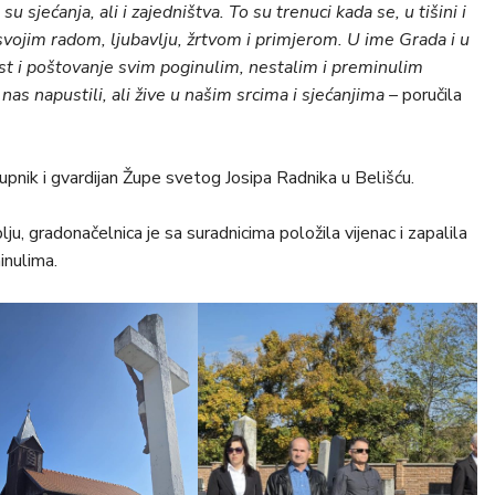
u sjećanja, ali i zajedništva. To su trenuci kada se, u tišini i
 svojim radom, ljubavlju, žrtvom i primjerom.
U ime Grada i u
t i poštovanje svim poginulim, nestalim i preminulim
as napustili, ali žive u našim srcima i sjećanjima –
poručila
župnik i gvardijan Župe svetog Josipa Radnika u Belišću.
u, gradonačelnica je sa suradnicima položila vijenac i zapalila
inulima.