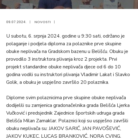
09.07.2024.
|
NOVOSTI
|
U subotu, 6. srpnja 2024. godine u 9:30 sati, održano je
polaganje i podjela diploma za polaznike prve skupine
obuke neplivača na Gradskom bazenu u Belišću. Obuku je
provodilo 3 instruktora plivanja kroz 2 projekta. Prvi
projekt standardne obuke neplivača djece od 6 do 10
godina vodili su instruktori plivanja Vladimir Lakat i Slavko
Golik, a obuku je uspješno završilo 20 polaznika.
Diplome svim polaznicima prve skupine obuke neplivača
dodijelili su zamjenica gradonačelnika grada Belišća Ljerka
Vučković i predsjednik Zajednice športskih udruga grada
Belišća Milan Zamaklar. Polaznici koji su uspješno završili
obuku neplivača su: JAKOV SARIĆ, JAN PAVOŠEVIĆ,
JAKOV KUKEC, LUCAS BRANKOVIĆ, NORA CVING,