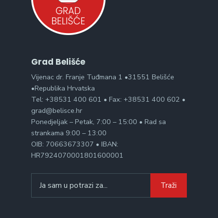
Grad Belišće
Vijenac dr. Franje Tuđmana 1 •31551 Belišće
•Republika Hrvatska
Tel: +38531 400 601 • Fax: +38531 400 602 •
grad@belisce.hr
Ponedjeljak – Petak, 7:00 – 15:00 • Rad sa
strankama 9:00 – 13:00
OIB: 70663673307 • IBAN:
HR7924070001801600001
Search
Traži
for: