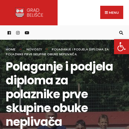
Search
content
Skip
for:
to
MENU
content
Open 
HOME
NOVOSTI
POLAGANJE I PODJELA DIPLOMA ZA
POLAZNIKE PRVE SKUPINE OBUKE NEPLIVAČA
Polaganje i podjela
diploma za
polaznike prve
skupine obuke
neplivača