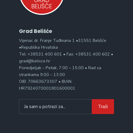
Grad Belišće
Vijenac dr. Franje Tuđmana 1 •31551 Belišće
•Republika Hrvatska
Tel: +38531 400 601 • Fax: +38531 400 602 •
grad@belisce.hr
Ponedjeljak – Petak, 7:00 – 15:00 • Rad sa
strankama 9:00 – 13:00
OIB: 70663673307 • IBAN:
HR7924070001801600001
Search
Traži
for: