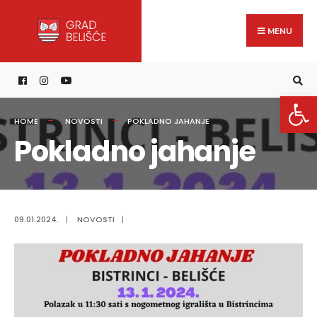
Search
content
Skip
for:
to
MENU
content
Open 
HOME
NOVOSTI
POKLADNO JAHANJE
Pokladno jahanje
09.01.2024.
|
NOVOSTI
|