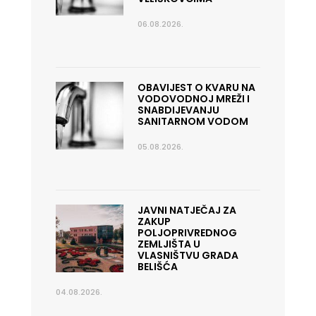
06.08.2026.
OBAVIJEST O KVARU NA
VODOVODNOJ MREŽI I
SNABDIJEVANJU
SANITARNOM VODOM
05.08.2026.
JAVNI NATJEČAJ ZA
ZAKUP
POLJOPRIVREDNOG
ZEMLJIŠTA U
VLASNIŠTVU GRADA
BELIŠĆA
04.08.2026.