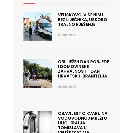
VELIŠKOVCI VIŠE NISU
BEZ LIJEČNIKA, USKORO
TRAJNO RJEŠENJE
07.08.2026.
OBILJEŽEN DAN POBJEDE
I DOMOVINSKE
ZAHVALNOSTI I DAN
HRVATSKIH BRANITELJA
06.08.2026.
OBAVIJEST O KVARU NA
VODOVODNOJ MREŽI U
ULICI KRALJA
TOMISLAVA U
VELIŠKOVCIMA