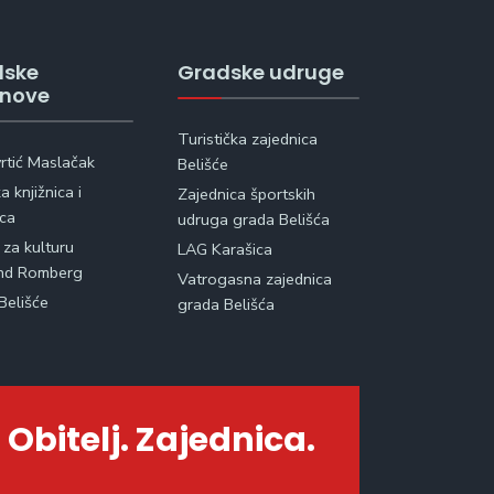
dske
Gradske udruge
anove
Turistička zajednica
vrtić Maslačak
Belišće
 knjižnica i
Zajednica športskih
ica
udruga grada Belišća
 za kulturu
LAG Karašica
nd Romberg
Vatrogasna zajednica
Belišće
grada Belišća
 Obitelj. Zajednica.