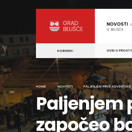
content
Skip
to
NOVOSTI
content
IZ BELIŠĆA
UVID U PROST
KORISNO:
HOME
NOVOSTI
PALJENJEM PRVE ADVENTSKE
Paljenjem 
započeo bo