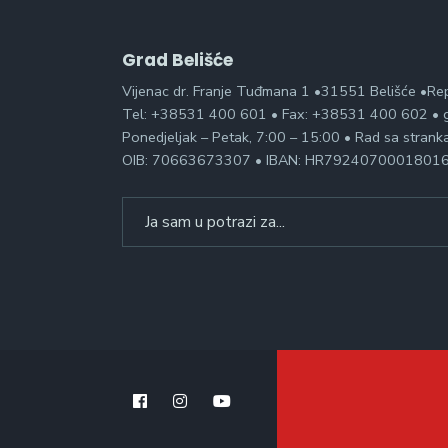
Grad Belišće
Vijenac dr. Franje Tuđmana 1 •31551 Belišće •Re
Tel: +38531 400 601 • Fax: +38531 400 602 • g
Ponedjeljak – Petak, 7:00 – 15:00 • Rad sa stran
OIB: 70663673307 • IBAN: HR7924070001801
Search
for: