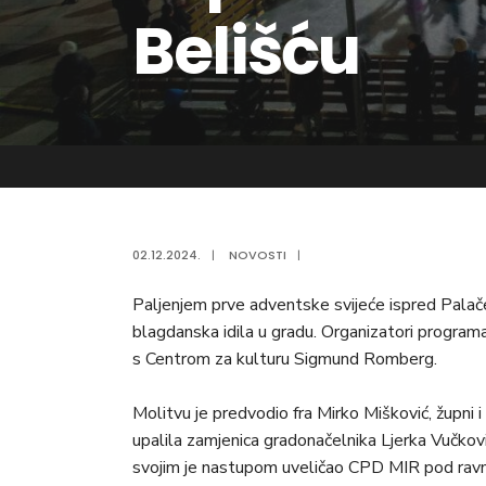
Belišću
02.12.2024.
|
NOVOSTI
|
Paljenjem prve adventske svijeće ispred Pala
blagdanska idila u gradu. Organizatori programa
s Centrom za kulturu Sigmund Romberg.
Molitvu je predvodio fra Mirko Mišković, župni i
upalila zamjenica gradonačelnika Ljerka Vučkov
svojim je nastupom uveličao CPD MIR pod ravn