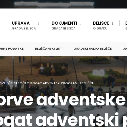
UPRAVA
DOKUMENTI
BELIŠĆE
GRADA BELIŠĆA
GRADA BELIŠĆA
O GRADU
ORNE PODATKE
BELIŠĆANSKI LIST
GRADSKI RADIO BELIŠĆE
JA
 SVIJEĆE ZAPOČEO BOGAT ADVENTSKI PROGRAM U BELIŠĆU
prve adventske 
gat adventski