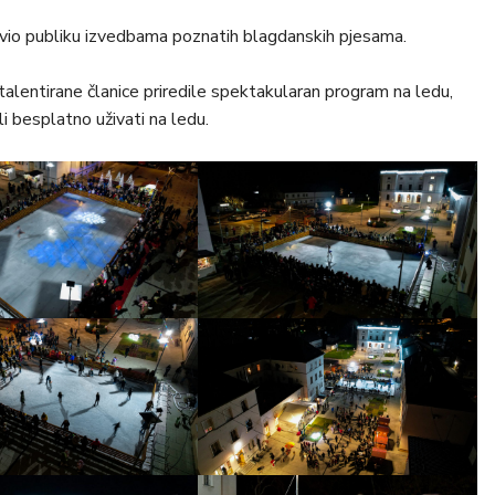
ševio publiku izvedbama poznatih blagdanskih pjesama.
lentirane članice priredile spektakularan program na ledu,
li besplatno uživati na ledu.