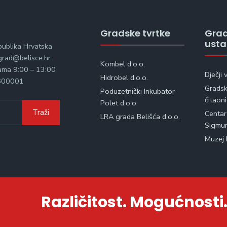
Gradske tvrtke
Gra
ust
publika Hrvatska
rad@belisce.hr
Kombel d.o.o.
kama 9:00 – 13:00
Dječji 
Hidrobel d.o.o.
600001
Gradska
Poduzetnički Inkubator
čitaon
Polet d.o.o.
Traži
Centar
LRA grada Belišća d.o.o.
Sigmu
Muzej 
Različitost. Mogućnosti.