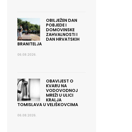
OBILJEŽEN DAN
POBJEDE I
DOMOVINSKE
ZAHVALNOSTI I
DAN HRVATSKIH
BRANITELJA
06.08.2026.
OBAVIJEST O
KVARU NA
VODOVODNOJ
MREŽI U ULICI
KRALJA
TOMISLAVA U VELIŠKOVCIMA
06.08.2026.