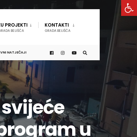
Open 
EU PROJEKTI
KONTAKTI
GRADA BELIŠĆA
GRADA BELIŠĆA
VNI NATJEČAJI
svijeće
 program u