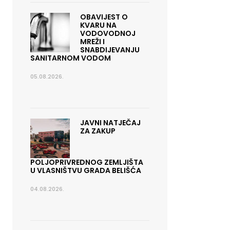
OBAVIJEST O
KVARU NA
VODOVODNOJ
MREŽI I
SNABDIJEVANJU
SANITARNOM VODOM
05.08.2026.
JAVNI NATJEČAJ
ZA ZAKUP
POLJOPRIVREDNOG ZEMLJIŠTA
U VLASNIŠTVU GRADA BELIŠĆA
04.08.2026.