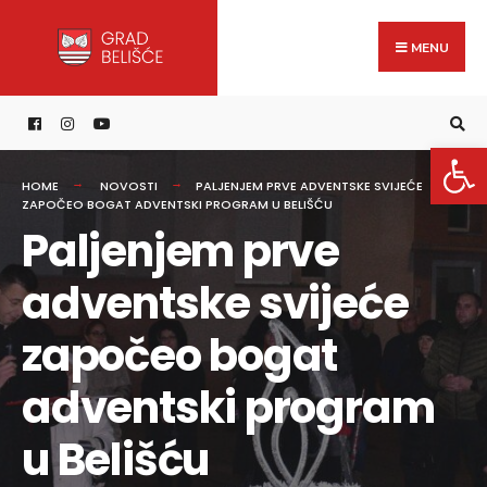
Search
content
Skip
for:
to
MENU
content
Open 
HOME
NOVOSTI
PALJENJEM PRVE ADVENTSKE SVIJEĆE
ZAPOČEO BOGAT ADVENTSKI PROGRAM U BELIŠĆU
Paljenjem prve
adventske svijeće
započeo bogat
adventski program
u Belišću