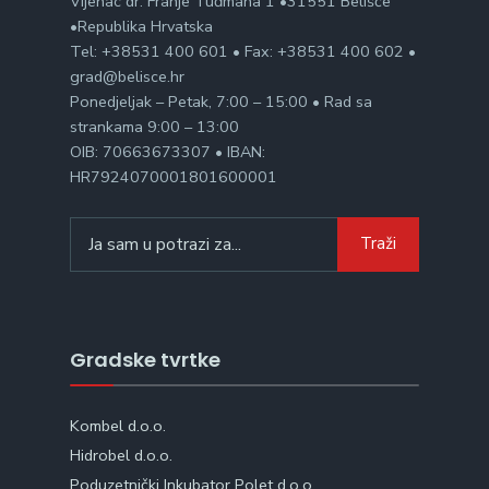
Vijenac dr. Franje Tuđmana 1 •31551 Belišće
•Republika Hrvatska
Tel: +38531 400 601 • Fax: +38531 400 602 •
grad@belisce.hr
Ponedjeljak – Petak, 7:00 – 15:00 • Rad sa
strankama 9:00 – 13:00
OIB: 70663673307 • IBAN:
HR7924070001801600001
Search
Traži
for:
Gradske tvrtke
Kombel d.o.o.
Hidrobel d.o.o.
Poduzetnički Inkubator Polet d.o.o.