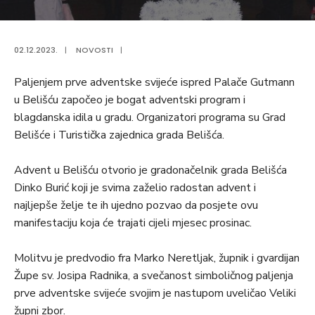
02.12.2023.
|
NOVOSTI
|
Paljenjem prve adventske svijeće ispred Palače Gutmann
u Belišću započeo je bogat adventski program i
blagdanska idila u gradu. Organizatori programa su Grad
Belišće i Turistička zajednica grada Belišća.
Advent u Belišću otvorio je gradonačelnik grada Belišća
Dinko Burić koji je svima zaželio radostan advent i
najljepše želje te ih ujedno pozvao da posjete ovu
manifestaciju koja će trajati cijeli mjesec prosinac.
Molitvu je predvodio fra Marko Neretljak, župnik i gvardijan
Župe sv. Josipa Radnika, a svečanost simboličnog paljenja
prve adventske svijeće svojim je nastupom uveličao Veliki
župni zbor.