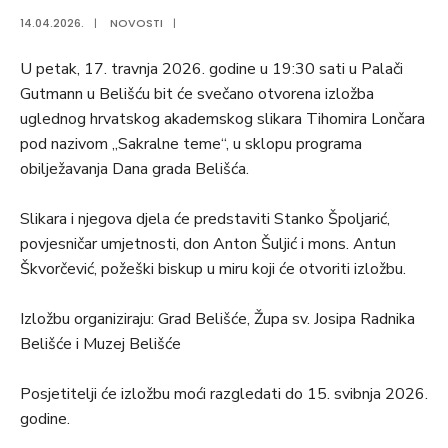
14.04.2026.
|
NOVOSTI
|
U petak, 17. travnja 2026. godine u 19:30 sati u Palači
Gutmann u Belišću bit će svečano otvorena izložba
uglednog hrvatskog akademskog slikara Tihomira Lončara
pod nazivom „Sakralne teme“, u sklopu programa
obilježavanja Dana grada Belišća.
Slikara i njegova djela će predstaviti Stanko Špoljarić,
povjesničar umjetnosti, don Anton Šuljić i mons. Antun
Škvorčević, požeški biskup u miru koji će otvoriti izložbu.
Izložbu organiziraju: Grad Belišće, Župa sv. Josipa Radnika
Belišće i Muzej Belišće
Posjetitelji će izložbu moći razgledati do 15. svibnja 2026.
godine.