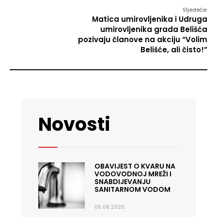
Sljedeće:
Matica umirovljenika i Udruga
umirovljenika grada Belišća
pozivaju članove na akciju “Volim
Belišće, ali čisto!”
Novosti
OBAVIJEST O KVARU NA
VODOVODNOJ MREŽI I
SNABDIJEVANJU
SANITARNOM VODOM
05.08.2026.