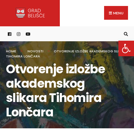
Search
content
Skip
for:
to
MENU
content
Open 
HOME
NOVOSTI
OTVORENJE IZLOŽBE AKADEMSKOG SLIKARA
TIHOMIRA LONČARA
Otvorenje izložbe
akademskog
slikara Tihomira
Lončara