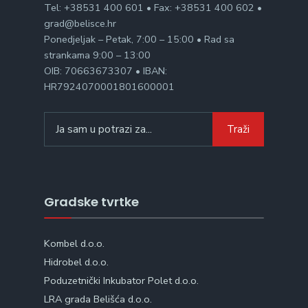
Tel: +38531 400 601 • Fax: +38531 400 602 •
grad@belisce.hr
Ponedjeljak – Petak, 7:00 – 15:00 • Rad sa
strankama 9:00 – 13:00
OIB: 70663673307 • IBAN:
HR7924070001801600001
Search
Traži
for:
Gradske tvrtke
Kombel d.o.o.
Hidrobel d.o.o.
Poduzetnički Inkubator Polet d.o.o.
LRA grada Belišća d.o.o.