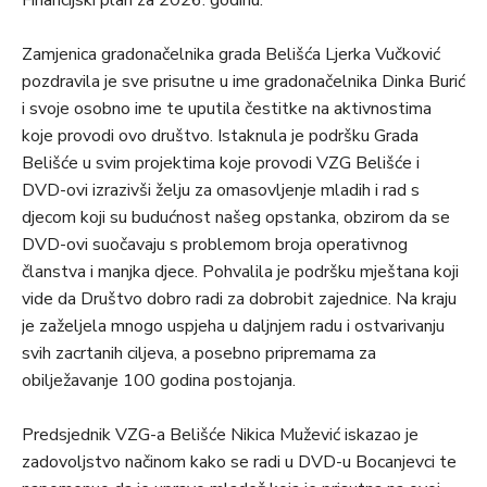
Financijski plan za 2026. godinu.
Zamjenica gradonačelnika grada Belišća Ljerka Vučković
pozdravila je sve prisutne u ime gradonačelnika Dinka Burić
i svoje osobno ime te uputila čestitke na aktivnostima
koje provodi ovo društvo. Istaknula je podršku Grada
Belišće u svim projektima koje provodi VZG Belišće i
DVD-ovi izrazivši želju za omasovljenje mladih i rad s
djecom koji su budućnost našeg opstanka, obzirom da se
DVD-ovi suočavaju s problemom broja operativnog
članstva i manjka djece. Pohvalila je podršku mještana koji
vide da Društvo dobro radi za dobrobit zajednice. Na kraju
je zaželjela mnogo uspjeha u daljnjem radu i ostvarivanju
svih zacrtanih ciljeva, a posebno pripremama za
obilježavanje 100 godina postojanja.
Predsjednik VZG-a Belišće Nikica Mužević iskazao je
zadovoljstvo načinom kako se radi u DVD-u Bocanjevci te