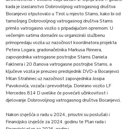
kada je izaslanstvo Dobrovoljnog vatrogasnog društva
Bocanjevci otputovalo u Tirol u mjesto Stams, kako bi od
tamošnjeg Dobrovoljnog vatrogasnog društva Stams
primilo vatrogasno vozilo s pripadajućom opremom. U
večernjim satima domaćini su organizirali službenu
primopredaju vozila uz nazočnost koordinatora projekta
Petera Logara, gradonačelnika Markusa Rinnera,
zapovjednika vatrogasne postrojbe Stams Daniela
Faklnera i 20 članova vatrogasne postrojbe Stams, a
ključeve vozila je preuzeo predsjednik DVD-a Bocanjevci
Milan Strahinec uz nazočnost zapovjednika Josipa
Pavokovića, vozača i prevoditelja. Donirano vozilo LF
Mercedes 814 D uvelike će povećati učinkovitost i
djelovanje Dobrovoljnog vatrogasnog društva Bocanjevci.
Nakon izvješća o radu u 2024., prisutni su poslušali i
Financijsko izvješće za 2024. godinu te Plan rada i