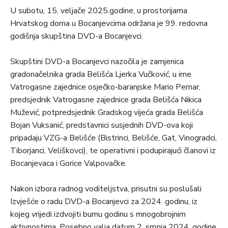
U subotu, 15. veljače 2025.godine, u prostorijama
Hrvatskog doma u Bocanjevcima održana je 99. redovna
godišnja skupština DVD-a Bocanjevci.
Skupštini DVD-a Bocanjevci nazočila je zamjenica
gradonačelnika grada Belišća Ljerka Vučković, u ime
Vatrogasne zajednice osječko-baranjske Mario Pernar,
predsjednik Vatrogasne zajednice grada Belišća Nikica
Mužević, potpredsjednik Gradskog vijeća grada Belišća
Bojan Vuksanić, predstavnici susjednih DVD-ova koji
pripadaju VZG-a Belišće (Bistrinci, Belišće, Gat, Vinogradci,
Tiborjanci, Veliškovci), te operativni i podupirajući članovi iz
Bocanjevaca i Gorice Valpovačke.
Nakon izbora radnog voditeljstva, prisutni su poslušali
Izvješće o radu DVD-a Bocanjevci za 2024. godinu, iz
kojeg vrijedi izdvojiti burnu godinu s mnogobrojnim
aktivnostima. Posebno valja datum 2. srpnja 2024. godine