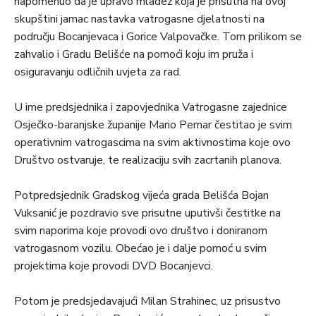
napomenuo da je upravo mladež koja je prisutna na ovoj
skupštini jamac nastavka vatrogasne djelatnosti na
području Bocanjevaca i Gorice Valpovačke. Tom prilikom se
zahvalio i Gradu Belišće na pomoći koju im pruža i
osiguravanju odličnih uvjeta za rad.
U ime predsjednika i zapovjednika Vatrogasne zajednice
Osječko-baranjske županije Mario Pernar čestitao je svim
operativnim vatrogascima na svim aktivnostima koje ovo
Društvo ostvaruje, te realizaciju svih zacrtanih planova.
Potpredsjednik Gradskog vijeća grada Belišća Bojan
Vuksanić je pozdravio sve prisutne uputivši čestitke na
svim naporima koje provodi ovo društvo i doniranom
vatrogasnom vozilu. Obećao je i dalje pomoć u svim
projektima koje provodi DVD Bocanjevci.
Potom je predsjedavajući Milan Strahinec, uz prisustvo