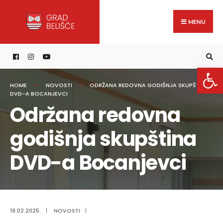
Search
content
Skip
for:
to
MENU
content
Open 
HOME
NOVOSTI
ODRŽANA REDOVNA GODIŠNJA SKUPŠTINA
DVD-A BOCANJEVCI
Održana redovna
godišnja skupština
DVD-a Bocanjevci
19.02.2025.
|
NOVOSTI
|