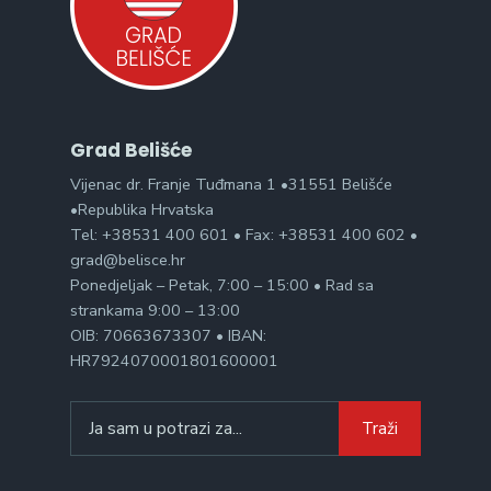
Grad Belišće
Vijenac dr. Franje Tuđmana 1 •31551 Belišće
•Republika Hrvatska
Tel: +38531 400 601 • Fax: +38531 400 602 •
grad@belisce.hr
Ponedjeljak – Petak, 7:00 – 15:00 • Rad sa
strankama 9:00 – 13:00
OIB: 70663673307 • IBAN:
HR7924070001801600001
Search
Traži
for: