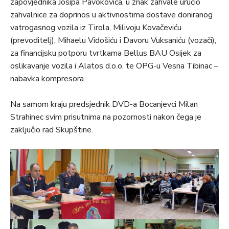
zapovjednika Josipa Pavokovića, u znak zahvale uručio
zahvalnice za doprinos u aktivnostima dostave doniranog
vatrogasnog vozila iz Tirola, Milivoju Kovačeviću
(prevoditelj), Mihaelu Vidošiću i Davoru Vuksaniću (vozači),
za financijsku potporu tvrtkama Bellus BAU Osijek za
oslikavanje vozila i Alatos d.o.o. te OPG-u Vesna Tibinac –
nabavka kompresora.
Na samom kraju predsjednik DVD-a Bocanjevci Milan
Strahinec svim prisutnima na pozornosti nakon čega je
zaključio rad Skupštine.