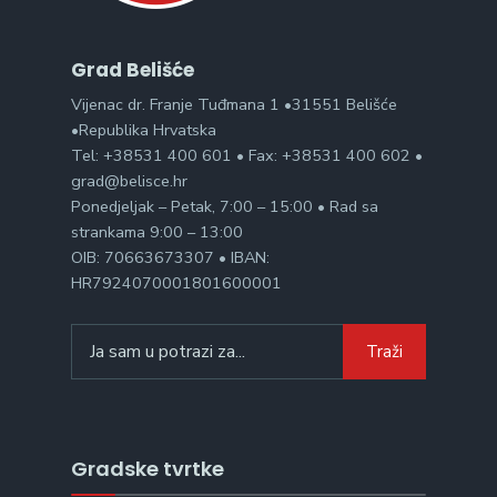
Grad Belišće
Vijenac dr. Franje Tuđmana 1 •31551 Belišće
•Republika Hrvatska
Tel: +38531 400 601 • Fax: +38531 400 602 •
grad@belisce.hr
Ponedjeljak – Petak, 7:00 – 15:00 • Rad sa
strankama 9:00 – 13:00
OIB: 70663673307 • IBAN:
HR7924070001801600001
Search
Traži
for:
Gradske tvrtke