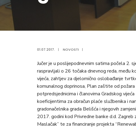
01.07.2017.
|
NOVOSTI
|
Jučer je u poslijepodnevnim satima počela 2. sje
raspravljali o 26 točaka dnevnog reda, među ko
vijeća, zahtjev za djelomično oslobađanje tvrt
komunalnog doprinosa, Plan zaštite od požara 
potpredsjednicima i članovima Gradskog vijeća 
koeficijentima za obračun plaće službenika i 
gradonačelnika grada Belišća i njegovih zamjeni
2017. godini kod Privredne banke d.d. Zagreb z
Maslačak” te za financiranje projekta “Renewa