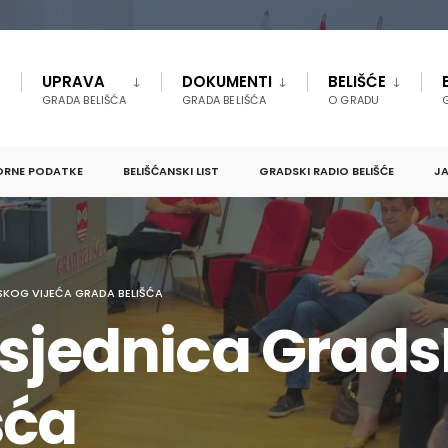
UPRAVA
DOKUMENTI
BELIŠĆE
GRADA BELIŠĆA
GRADA BELIŠĆA
O GRADU
ORNE PODATKE
BELIŠĆANSKI LIST
GRADSKI RADIO BELIŠĆE
JA
SKOG VIJEĆA GRADA BELIŠĆA
 sjednica Grads
šća