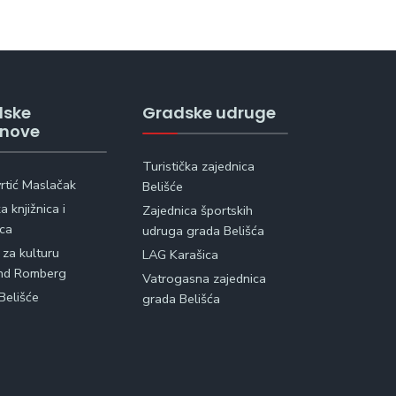
dske
Gradske udruge
anove
Turistička zajednica
vrtić Maslačak
Belišće
 knjižnica i
Zajednica športskih
ica
udruga grada Belišća
 za kulturu
LAG Karašica
nd Romberg
Vatrogasna zajednica
Belišće
grada Belišća