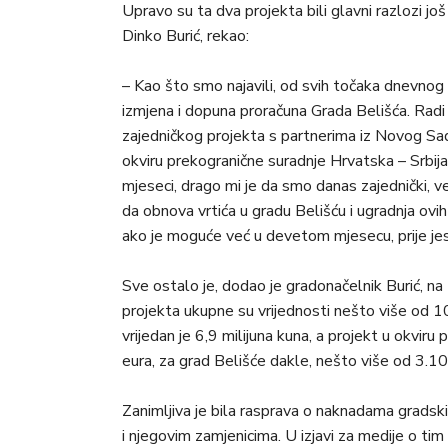
Upravo su ta dva projekta bili glavni razlozi j
Dinko Burić, rekao:
– Kao što smo najavili, od svih točaka dnevnog r
izmjena i dopuna proračuna Grada Belišća. Radi
zajedničkog projekta s partnerima iz Novog Sada
okviru prekogranične suradnje Hrvatska – Srbija
mjeseci, drago mi je da smo danas zajednički, v
da obnova vrtića u gradu Belišću i ugradnja ovi
ako je moguće već u devetom mjesecu, prije jese
Sve ostalo je, dodao je gradonačelnik Burić, na 
projekta ukupne su vrijednosti nešto više od 1
vrijedan je 6,9 milijuna kuna, a projekt u okvir
eura, za grad Belišće dakle, nešto više od 3.1
Zanimljiva je bila rasprava o naknadama gradsk
i njegovim zamjenicima. U izjavi za medije o ti