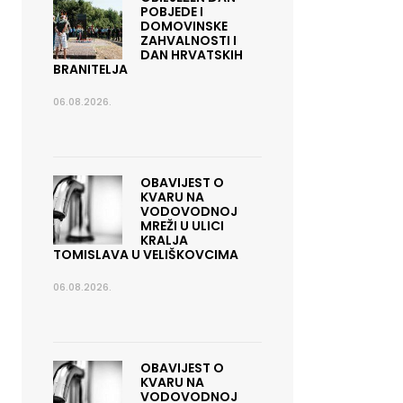
POBJEDE I
DOMOVINSKE
ZAHVALNOSTI I
DAN HRVATSKIH
BRANITELJA
06.08.2026.
OBAVIJEST O
KVARU NA
VODOVODNOJ
MREŽI U ULICI
KRALJA
TOMISLAVA U VELIŠKOVCIMA
06.08.2026.
OBAVIJEST O
KVARU NA
VODOVODNOJ