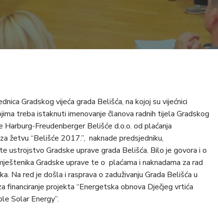
dnica Gradskog vijeća grada Belišća, na kojoj su vijećnici
jima treba istaknuti imenovanje članova radnih tijela Gradskog
ke Harburg-Freudenberger Belišće d.o.o. od plaćanja
za žetvu “Belišće 2017.”, naknade predsjedniku,
te ustrojstvo Gradske uprave grada Belišća. Bilo je govora i o
namještenika Gradske uprave te o plaćama i naknadama za rad
ka. Na red je došla i rasprava o zaduživanju Grada Belišća u
a financiranje projekta “Energetska obnova Dječjeg vrtića
ble Solar Energy”.