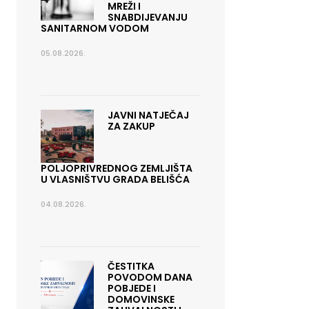
MREŽI I
SNABDIJEVANJU
SANITARNOM VODOM
05.08.2026.
JAVNI NATJEČAJ
ZA ZAKUP
POLJOPRIVREDNOG ZEMLJIŠTA
U VLASNIŠTVU GRADA BELIŠĆA
04.08.2026.
ČESTITKA
POVODOM DANA
POBJEDE I
DOMOVINSKE