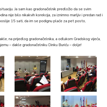
situaciju. Ja sam kao gradonačelnik predložio da se svim
na nije bilo nikakvih korekcija, za iznimno marljiv i predan rad i
oslije 15 sati, da im se podignu plaće za pet posto,
dakle, na prijedlog gradonačelnika, a odlukom Gradskog vijeća,
 njemu – dakle gradonačelniku Dinku Buriću – dolje!