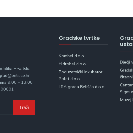
Gradske tvrtke
Gra
ust
Kombel d.o.o.
Dječji 
Hidrobel d.o.o.
publika Hrvatska
Gradska
Poduzetnički Inkubator
rad@belisce.hr
čitaon
Polet d.o.o.
kama 9:00 – 13:00
Centar
LRA grada Belišća d.o.o.
600001
Sigmu
Muzej 
Traži