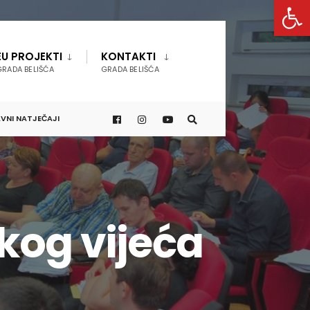
Open 
EU PROJEKTI
KONTAKTI
GRADA BELIŠĆA
GRADA BELIŠĆA
VNI NATJEČAJI
kog vijeća