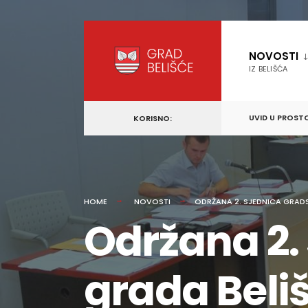
content
Skip
to
NOVOSTI
content
IZ BELIŠĆA
UVID U PROST
KORISNO:
HOME
NOVOSTI
ODRŽANA 2. SJEDNICA GRAD
Održana 2.
grada Beli