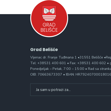
Grad Belišće
Vijenac dr. Franje Tuđmana 1 •31551 Belišće •Re
Tel: +38531 400 601 • Fax: +38531 400 602 • g
Ponedjeljak – Petak, 7:00 – 15:00 • Rad sa stran
OIB: 70663673307 • IBAN: HR7924070001801
Search
for: