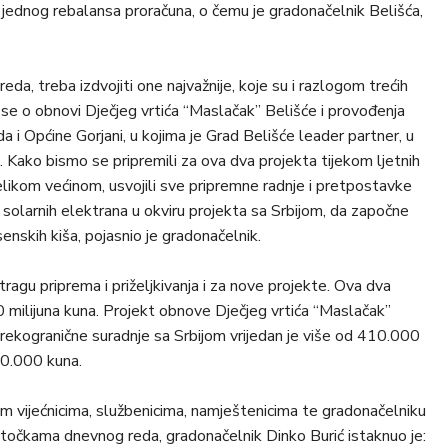
oš jednog rebalansa proračuna, o čemu je gradonačelnik Belišća,
eda, treba izdvojiti one najvažnije, koje su i razlogom trećih
 se o obnovi Dječjeg vrtića “Maslačak” Belišće i provođenja
 i Općine Gorjani, u kojima je Grad Belišće leader partner, u
. Kako bismo se pripremili za ova dva projekta tijekom ljetnih
elikom većinom, usvojili sve pripremne radnje i pretpostavke
h solarnih elektrana u okviru projekta sa Srbijom, da započne
nskih kiša, pojasnio je gradonačelnik.
tragu priprema i priželjkivanja i za nove projekte. Ova dva
0 milijuna kuna. Projekt obnove Dječjeg vrtića “Maslačak”
u prekogranične suradnje sa Srbijom vrijedan je više od 410.000
00.000 kuna.
im vijećnicima, službenicima, namještenicima te gradonačelniku
m točkama dnevnog reda, gradonačelnik Dinko Burić istaknuo je: