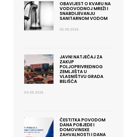
OBAVIJEST O KVARU NA
VODOVODNOJ MREŽI I
SNABDIJEVANJU
SANITARNOM VODOM
05.08.2026.
JAVNI NATJEČAJ ZA
ZAKUP
POLJOPRIVREDNOG
ZEMLJIŠTA U
VLASNIŠTVU GRADA
BELIŠĆA
04.08.2026.
ČESTITKA POVODOM
DANA POBJEDE I
DOMOVINSKE
ZAHVALNOSTI I DANA