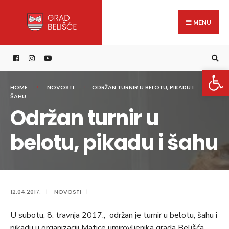
Search
content
Skip
for:
to
MENU
content
Open 
HOME
NOVOSTI
ODRŽAN TURNIR U BELOTU, PIKADU I
ŠAHU
Održan turnir u
belotu, pikadu i šahu
12.04.2017.
|
NOVOSTI
|
U subotu, 8. travnja 2017., održan je turnir u belotu, šahu i
pikadu u organizaciji Matice umirovljenika grada Belišća.