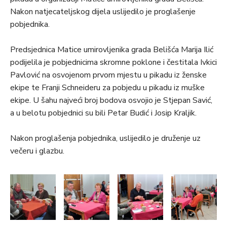
Nakon natjecateljskog dijela uslijedilo je proglašenje
pobjednika.
Predsjednica Matice umirovljenika grada Belišća Marija Ilić
podijelila je pobjednicima skromne poklone i čestitala Ivkici
Pavlović na osvojenom prvom mjestu u pikadu iz ženske
ekipe te Franji Schneideru za pobjedu u pikadu iz muške
ekipe. U šahu najveći broj bodova osvojio je Stjepan Savić,
a u belotu pobjednici su bili Petar Budić i Josip Kraljik.
Nakon proglašenja pobjednika, uslijedilo je druženje uz
večeru i glazbu.