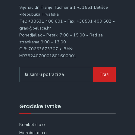
Vijenac dr. Franje Tuđmana 1 •31551 Belišće
•Republika Hrvatska
Tel: +38531 400 601 • Fax: +38531 400 602 •
grad@belisce.hr
Ponedjeljak – Petak, 7:00 – 15:00 • Rad sa
strankama 9:00 – 13:00
OIB: 70663673307 • IBAN:
HR7924070001801600001
Search
Traži
for:
Gradske tvrtke
Kombel d.o.o.
Hidrobel d.o.o.