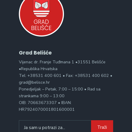
Grad Belišće
Vijenac dr. Franje Tuđmana 1 •31551 Belišće
•Republika Hrvatska
Tel: +38531 400 601 • Fax: +38531 400 602 •
grad@belisce.hr
Ponedjeljak – Petak, 7:00 – 15:00 • Rad sa
strankama 9:00 – 13:00
OIB: 70663673307 • IBAN:
HR7924070001801600001
Search
Traži
for: