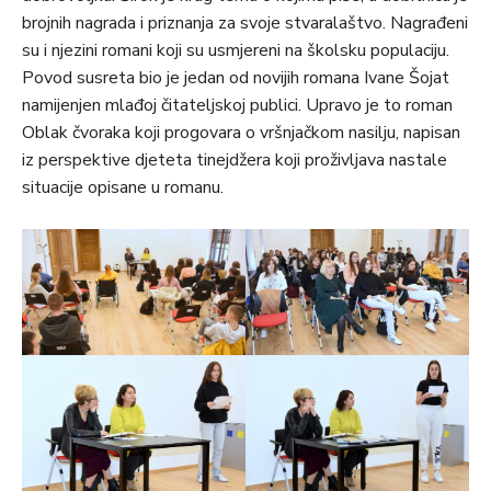
brojnih nagrada i priznanja za svoje stvaralaštvo. Nagrađeni
su i njezini romani koji su usmjereni na školsku populaciju.
Povod susreta bio je jedan od novijih romana Ivane Šojat
namijenjen mlađoj čitateljskoj publici. Upravo je to roman
Oblak čvoraka koji progovara o vršnjačkom nasilju, napisan
iz perspektive djeteta tinejdžera koji proživljava nastale
situacije opisane u romanu.