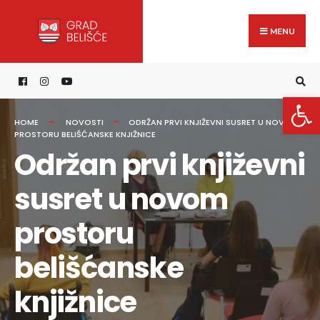
Search
content
Skip
for:
to
MENU
content
Open 
HOME
NOVOSTI
ODRŽAN PRVI KNJIŽEVNI SUSRET U NOVOM
PROSTORU BELIŠĆANSKE KNJIŽNICE
Održan prvi književni
susret u novom
prostoru
belišćanske
knjižnice