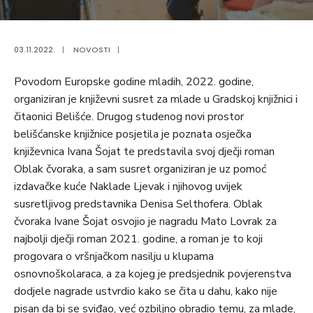
03.11.2022.
|
NOVOSTI
|
Povodom Europske godine mladih, 2022. godine,
organiziran je književni susret za mlade u Gradskoj knjižnici i
čitaonici Belišće. Drugog studenog novi prostor
belišćanske knjižnice posjetila je poznata osječka
književnica Ivana Šojat te predstavila svoj dječji roman
Oblak čvoraka, a sam susret organiziran je uz pomoć
izdavačke kuće Naklade Ljevak i njihovog uvijek
susretljivog predstavnika Denisa Selthofera. Oblak
čvoraka Ivane Šojat osvojio je nagradu Mato Lovrak za
najbolji dječji roman 2021. godine, a roman je to koji
progovara o vršnjačkom nasilju u klupama
osnovnoškolaraca, a za kojeg je predsjednik povjerenstva
dodjele nagrade ustvrdio kako se čita u dahu, kako nije
pisan da bi se sviđao, već ozbiljno obradio temu, za mlade,