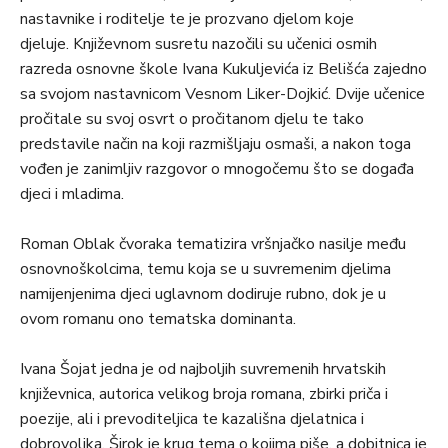
nastavnike i roditelje te je prozvano djelom koje
djeluje. Književnom susretu nazočili su učenici osmih
razreda osnovne škole Ivana Kukuljevića iz Belišća zajedno
sa svojom nastavnicom Vesnom Liker-Dojkić. Dvije učenice
pročitale su svoj osvrt o pročitanom djelu te tako
predstavile način na koji razmišljaju osmaši, a nakon toga
vođen je zanimljiv razgovor o mnogočemu što se događa
djeci i mladima.
Roman Oblak čvoraka tematizira vršnjačko nasilje među
osnovnoškolcima, temu koja se u suvremenim djelima
namijenjenima djeci uglavnom dodiruje rubno, dok je u
ovom romanu ono tematska dominanta.
Ivana Šojat jedna je od najboljih suvremenih hrvatskih
književnica, autorica velikog broja romana, zbirki priča i
poezije, ali i prevoditeljica te kazališna djelatnica i
dobrovoljka. Širok je krug tema o kojima piše, a dobitnica je