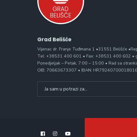
Grad Belišće
Vijenac dr. Franje Tuđmana 1 •31551 Belišće •Re
Tel: +38531 400 601 • Fax: +38531 400 602 • g
Ponedjeljak – Petak, 7:00 – 15:00 • Rad sa stran
OIB: 70663673307 • IBAN: HR7924070001801
Search
for: