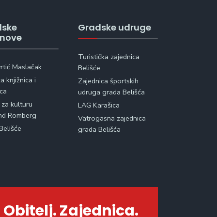
dske
Gradske udruge
anove
Turistička zajednica
vrtić Maslačak
Belišće
 knjižnica i
Zajednica športskih
ica
udruga grada Belišća
 za kulturu
LAG Karašica
nd Romberg
Vatrogasna zajednica
Belišće
grada Belišća
 Obitelj. Zajednica.