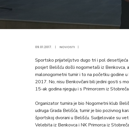
09.01.2017.
|
NOVOSTI
|
Sportsko prijateljstvo dugo tri i pol desetljeća
posjet Belišću došli nogometaši iz Benkovca, a ra
malonogometni turnir i to na početku godine u
2017. No, nisu Benkovčani bili jedini gosti s m
15-ak godina njeguju i s Primorcem iz Stobreča
Organizator turnira je bio Nogometni klub Beli
udruga Grada Belišća, turnir je bio pozivnog ka
športskoj dvorani u Belišću. Sudjelovale su ve
Velebita iz Benkovca i NK Primorca iz Stobreča