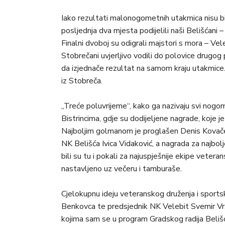
Iako rezultati malonogometnih utakmica nisu bi
posljednja dva mjesta podijelili naši Belišćani –
Finalni dvoboj su odigrali majstori s mora – Vel
Stobrečani uvjerljivo vodili do polovice drugo
da izjednače rezultat na samom kraju utakmice.
iz Stobreča.
„Treće poluvrijeme“, kako ga nazivaju svi nogo
Bistrincima, gdje su dodijeljene nagrade, koje j
Najboljim golmanom je proglašen Denis Kovačević
NK Belišća Ivica Vidaković, a nagrada za najbolj
bili su tu i pokali za najuspješnije ekipe vet
nastavljeno uz večeru i tamburaše.
Cjelokupnu ideju veteranskog druženja i sportsk
Benkovca te predsjednik NK Velebit Svemir Vrsa
kojima sam se u program Gradskog radija Belišće