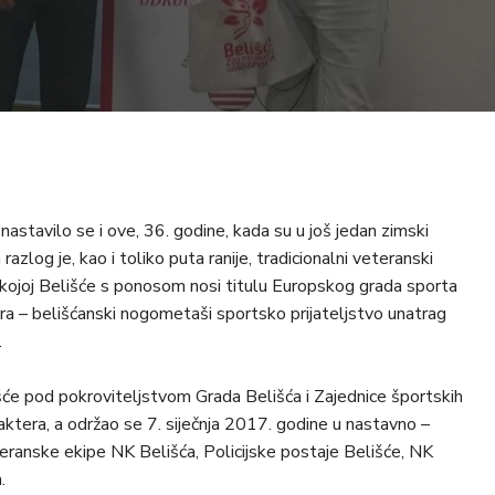
 nastavilo se i ove, 36. godine, kada su u još jedan zimski
zlog je, kao i toliko puta ranije, tradicionalni veteranski
 kojoj Belišće s ponosom nosi titulu Europskog grada sporta
ora – belišćanski nogometaši sportsko prijateljstvo unatrag
.
šće pod pokroviteljstvom Grada Belišća i Zajednice športskih
raktera, a održao se 7. siječnja 2017. godine u nastavno –
teranske ekipe NK Belišća, Policijske postaje Belišće, NK
.