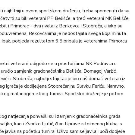
li najbitniji u ovom sportskom druženju, treba spomenuti da su
 četvrti su bili veterani PP Belišće, a treći veterani NK Belišće.
ebit i Primorac – dva rivala iz Benkovca i Stobreča, a iako su
g poluvremena, Bekovčanima je nedostajala svega koja minuta
 Ipak, pobjeda rezultatom 6:5 pripala je veteranima Primorca
metni veterani, odigralo se u prostorijama NK Podravca u
e uručio zamjenik gradonačelnika Belišća, Domagoj Varžić.
 iz Stobreča, najbolji strijelac je bio naš domaći veteran iz
eg igrača je dodijeljena Stobrečaninu Slavku Feriću. Naravno,
eranskog malonogometnog turnira. Sportsko druženje je potom
og natjecanja pohvalili su i zamjenik gradonačelnika grada
ljko, kao i Zvonko Ljutić, član Uprave istoimenog kluba, s
 javila na početku turnira. Uživo sam se javila i uoči dodjele