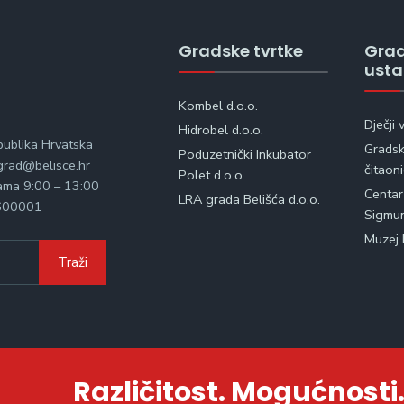
Gradske tvrtke
Gra
ust
Kombel d.o.o.
Dječji 
Hidrobel d.o.o.
publika Hrvatska
Gradska
Poduzetnički Inkubator
rad@belisce.hr
čitaon
Polet d.o.o.
kama 9:00 – 13:00
Centar
LRA grada Belišća d.o.o.
600001
Sigmu
Muzej 
Traži
Različitost. Mogućnosti.