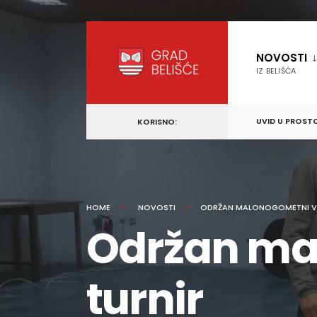
content
Skip
to
NOVOSTI
content
IZ BELIŠĆA
UVID U PROST
KORISNO:
HOME
NOVOSTI
ODRŽAN MALONOGOMETNI VE
Održan ma
turnir