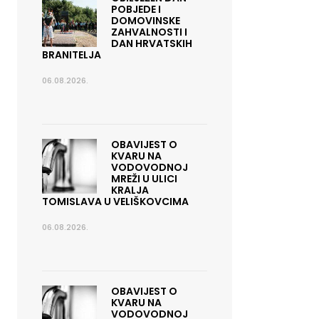
POBJEDE I
DOMOVINSKE
ZAHVALNOSTI I
DAN HRVATSKIH
BRANITELJA
06.08.2026.
OBAVIJEST O
KVARU NA
VODOVODNOJ
MREŽI U ULICI
KRALJA
TOMISLAVA U VELIŠKOVCIMA
06.08.2026.
OBAVIJEST O
KVARU NA
VODOVODNOJ