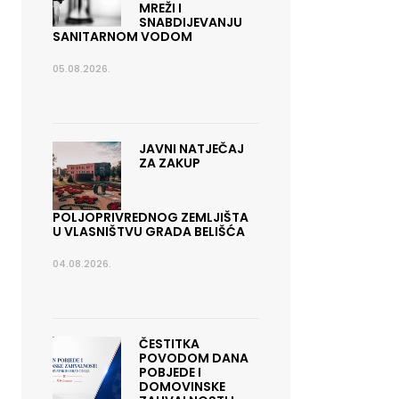
MREŽI I
SNABDIJEVANJU
SANITARNOM VODOM
05.08.2026.
JAVNI NATJEČAJ
ZA ZAKUP
POLJOPRIVREDNOG ZEMLJIŠTA
U VLASNIŠTVU GRADA BELIŠĆA
04.08.2026.
ČESTITKA
POVODOM DANA
POBJEDE I
DOMOVINSKE