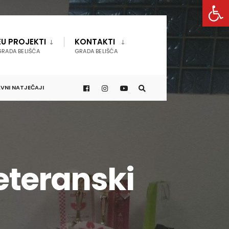
Open 
EU PROJEKTI
KONTAKTI
GRADA BELIŠĆA
GRADA BELIŠĆA
VNI NATJEČAJI
teranski