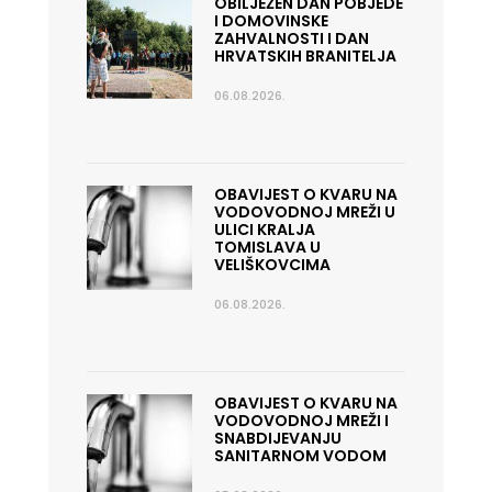
OBILJEŽEN DAN POBJEDE
I DOMOVINSKE
ZAHVALNOSTI I DAN
HRVATSKIH BRANITELJA
06.08.2026.
OBAVIJEST O KVARU NA
VODOVODNOJ MREŽI U
ULICI KRALJA
TOMISLAVA U
VELIŠKOVCIMA
06.08.2026.
OBAVIJEST O KVARU NA
VODOVODNOJ MREŽI I
SNABDIJEVANJU
SANITARNOM VODOM