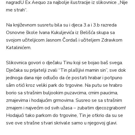
nagradU Ex Aequo za najbolje ilustracije iz slikovnice „Nije
me strah“.
Na književnom susretu bila su i djeca 3.a i 3.b razreda
Osnovne škole Ivana Kukuljevića iz Belišća skupa sa
svojom učiteljicom Jasnom Čordaš i učiteljem Zdravkom
Katalinićem.
Slikovnica govori o dječaku Tinu koji se bojao baš svega.
Dječaka su prijatelji zvali “Tin plašljivi mamin sin”, sve dok
jednoga dana nije odlučio da će postati hrabar i potpuno
sâm otići kroz veliki park do trgovine. Na putu se hrabro
borio sa strašnim buljookim puzavcima, crnim paucima,
zmajevima i hodajućim grmovima. Susreo se sa strašnim
zmajem i najvećim od svih užasa – zubatim djecozgrabom!
Hodajući tako parkom do trgovine, Tin je otkrio da su se
sve ove strašne stvari skrivale samo u njegovoj glavi.