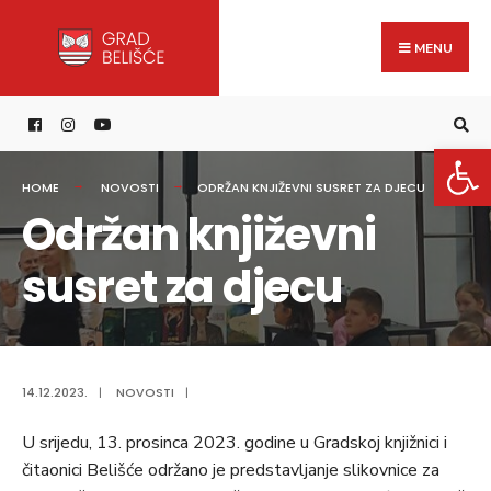
Search
content
Skip
for:
to
MENU
content
Open 
HOME
NOVOSTI
ODRŽAN KNJIŽEVNI SUSRET ZA DJECU
Održan književni
susret za djecu
14.12.2023.
|
NOVOSTI
|
U srijedu, 13. prosinca 2023. godine u Gradskoj knjižnici i
čitaonici Belišće održano je predstavljanje slikovnice za