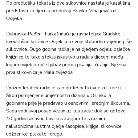
Po predlošku teksta iz ove slikovnice nastala je kazališna
predstava za djecu u produkciji Branka Mihaljevića iz
Osijeka.
Dubravka Pađen- Farkaš inače je ravnateljica Gradske i
sveučilišne knjižnice Osijek, a u svoje slobodno vrijeme piše
slikovnice. Dugo godina radila je na dječjem odjelu osječke
knjižnice te tako stekla iskustvo u radu s djecom među
kojom uvijek potiče ljubav prema pisanju i čitanju. Njezina
prva slikovnica je Mala zvijezda.
Dražen Jerabek radio je kao profesor likovne kulture u
Školi primijenjene umjetnosti i dizajna u Osijeku, a
godinama prije je predavao u osnovnim i srednjim školama.
Sada vodi svoj posao vezan uz ilustracije dok se gotovo
40 godina aktivno bavi ilustracijom te s raznim
nakladnicima ilustrira dječje časopise, knjige, slikovnice,
udžbenike, plakate i drugo.