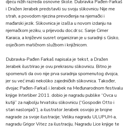
djecu nižih razreda osnovne škole. Dubravka Pađen-Farkaš
i Dražen Jerabek predstavili su svoju slikovnicu Nije me
strah, a povodom njezina prevođenja na njemački i
mađarski jezik. Slikovnica je izašla u novom izdanju na
njemačkom jeziku, u prijevodu doc.dr.sc. Sanje Cimer
Karaica, a književni susret organiziran je u suradnji s Gisko,
osječkom matičnom službom i knjižnicom.
Dubravka-Pađen Farkaš napisala je tekst, a Dražen
Jerabek ilustrirao je ovu prekrasnu slikovnicu. Bitno je
spomenuti da ovo nije prva suradnja spomenutog dvojca,
jer su već imali nekoliko zajedničkih slikovnica. Također,
dvojac Pađen-Farkaš i Jerabek na Međunarodnom festivalu
knjige Interliber 2011. dobio je nagradu publike “Ovca u
kutiji” za najbolju hrvatsku slikovnicu (“Gospodin Otto i
stari naslonjači”), a ilustrator Jerabek osvojio je brojne
nagrade za svoje ilustracije; Veliku nagradu ULUPUH-a,
nagradu Grigor Vitez za ilustraciju, Nagradu Lice knjige te