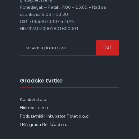
Ponedjeljak – Petak, 7:00 – 15:00 • Rad sa
strankama 9:00 – 13:00
OIB: 70663673307 • IBAN:
HR7924070001801600001
Search
Traži
for:
Gradske tvrtke
Kombel d.o.o.
Hidrobel d.o.o.
Poduzetnički Inkubator Polet d.o.o.
LRA grada Belišća d.o.o.