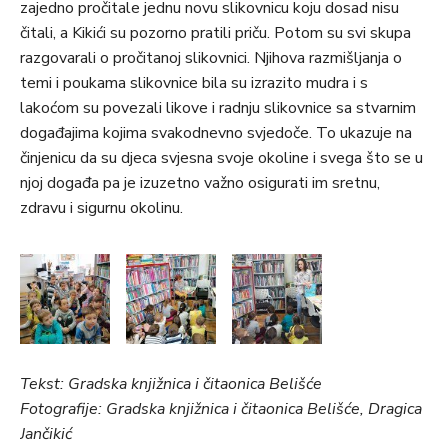
zajedno pročitale jednu novu slikovnicu koju dosad nisu
čitali, a Kikići su pozorno pratili priču. Potom su svi skupa
razgovarali o pročitanoj slikovnici. Njihova razmišljanja o
temi i poukama slikovnice bila su izrazito mudra i s
lakoćom su povezali likove i radnju slikovnice sa stvarnim
događajima kojima svakodnevno svjedoče. To ukazuje na
činjenicu da su djeca svjesna svoje okoline i svega što se u
njoj događa pa je izuzetno važno osigurati im sretnu,
zdravu i sigurnu okolinu.
Tekst: Gradska knjižnica i čitaonica Belišće
Fotografije: Gradska knjižnica i čitaonica Belišće, Dragica
Jančikić