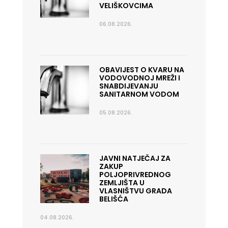
VELIŠKOVCIMA
06.08.2026.
OBAVIJEST O KVARU NA
VODOVODNOJ MREŽI I
SNABDIJEVANJU
SANITARNOM VODOM
05.08.2026.
JAVNI NATJEČAJ ZA
ZAKUP
POLJOPRIVREDNOG
ZEMLJIŠTA U
VLASNIŠTVU GRADA
BELIŠĆA
04.08.2026.