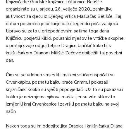
Knjižničarke Gradske knjižnice i čitaonice Belišće
organizirale su u srijedu, 26. veljače 2020., zanimljivu
aktivnost za djecu iz Dječjeg vrtića Maslačak Belišće. Taj
datum posvećen je pričanju bajki, legendi i priča za djecu.
Upravo su zato u prijepodnevnim satima toga dana
Knjižnicu posjetili Kikići, polaznici mješovite vrtićke skupine,
u pratnji svoje odgojiteljice Dragice Jančikić kako bi s
knjižničarkom Dijanom Milišić-Zečević obilježili taj posebni
dan.
Čim su se udobno smjestili, maleni vrtićarci ispričali su
Crvenkapicu, poznatu bajku braće Grimm, i pokazali
knjižničarki koliko su vješti pripovjedači. Uz to su pokazali i
koliko je neizmjerna njihova mašta, jer su vrlo slikovito
izmijenili kraj Crvenkapice i završili poznatu bajku na svoj
način.
Nakon toga su im odgojiteljica Dragica i knjižničarka Dijana