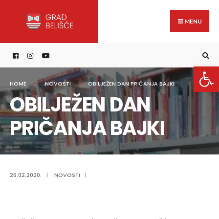
Search
content
Skip
for:
to
MENU
content
Open 
HOME
NOVOSTI
OBILJEŽEN DAN PRIČANJA BAJKI
OBILJEŽEN DAN
PRIČANJA BAJKI
26.02.2020.
|
NOVOSTI
|