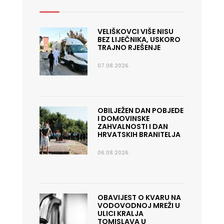
VELIŠKOVCI VIŠE NISU
BEZ LIJEČNIKA, USKORO
TRAJNO RJEŠENJE
07.08.2026.
OBILJEŽEN DAN POBJEDE
I DOMOVINSKE
ZAHVALNOSTI I DAN
HRVATSKIH BRANITELJA
06.08.2026.
OBAVIJEST O KVARU NA
VODOVODNOJ MREŽI U
ULICI KRALJA
TOMISLAVA U