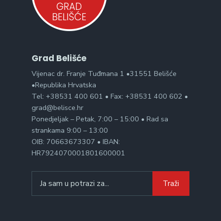
Grad Belišće
Vijenac dr. Franje Tuđmana 1 •31551 Belišće
•Republika Hrvatska
Tel: +38531 400 601 • Fax: +38531 400 602 •
grad@belisce.hr
Ponedjeljak – Petak, 7:00 – 15:00 • Rad sa
strankama 9:00 – 13:00
OIB: 70663673307 • IBAN:
HR7924070001801600001
Search
Traži
for: