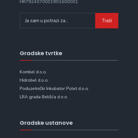
HR7924070001801600001
Search
Traži
for:
Gradske tvrtke
Kombel d.o.o.
Hidrobel d.o.o.
Poduzetnički Inkubator Polet d.o.o.
LRA grada Belišća d.o.o.
Gradske ustanove