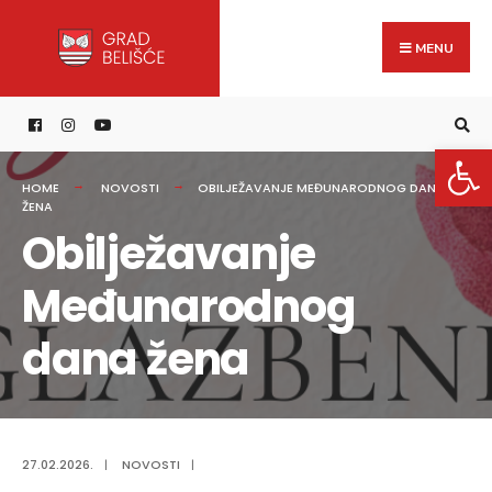
Search
content
Skip
for:
to
MENU
content
Open 
HOME
NOVOSTI
OBILJEŽAVANJE MEĐUNARODNOG DANA
ŽENA
Obilježavanje
Međunarodnog
dana žena
27.02.2026.
|
NOVOSTI
|