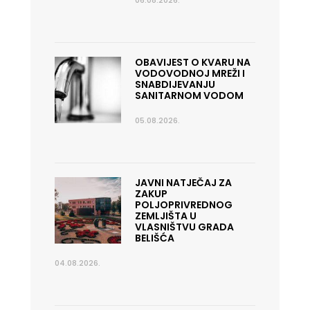
06.08.2026.
OBAVIJEST O KVARU NA
VODOVODNOJ MREŽI I
SNABDIJEVANJU
SANITARNOM VODOM
05.08.2026.
JAVNI NATJEČAJ ZA
ZAKUP
POLJOPRIVREDNOG
ZEMLJIŠTA U
VLASNIŠTVU GRADA
BELIŠĆA
04.08.2026.