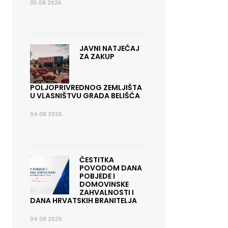
05.08.2026.
JAVNI NATJEČAJ
ZA ZAKUP
POLJOPRIVREDNOG ZEMLJIŠTA
U VLASNIŠTVU GRADA BELIŠĆA
04.08.2026.
ČESTITKA
POVODOM DANA
POBJEDE I
DOMOVINSKE
ZAHVALNOSTI I
DANA HRVATSKIH BRANITELJA
04.08.2026.