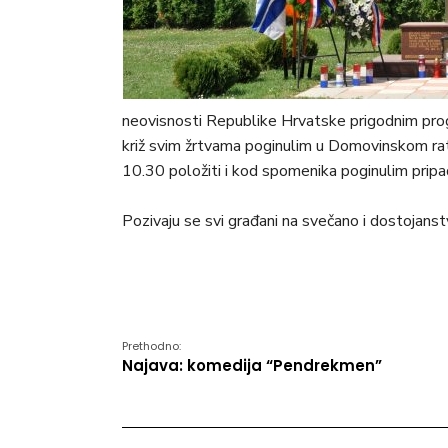
neovisnosti Republike Hrvatske prigodnim prog
križ svim žrtvama poginulim u Domovinskom ratu
10.30 položiti i kod spomenika poginulim pripa
Pozivaju se svi građani na svečano i dostojans
Prethodno:
Najava: komedija “Pendrekmen”