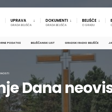
UPRAVA
DOKUMENTI
BELIŠĆE
GRADA BELIŠĆA
GRADA BELIŠĆA
O GRADU
ORNE PODATKE
BELIŠĆANSKI LIST
GRADSKI RADIO BELIŠĆE
JA
SNOSTI
nje Dana neovis