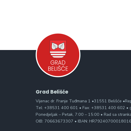
Grad Belišće
Vijenac dr. Franje Tuđmana 1 •31551 Belišće •Re
Tel: +38531 400 601 • Fax: +38531 400 602 • g
Ponedjeljak – Petak, 7:00 – 15:00 • Rad sa stran
OIB: 70663673307 • IBAN: HR7924070001801