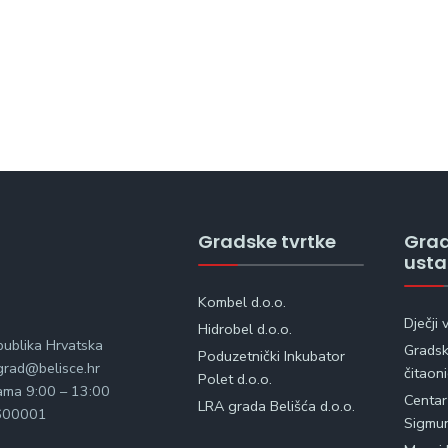
Gradske tvrtke
Gra
ust
Kombel d.o.o.
Dječji 
Hidrobel d.o.o.
publika Hrvatska
Gradska
Poduzetnički Inkubator
rad@belisce.hr
čitaon
Polet d.o.o.
kama 9:00 – 13:00
Centar
LRA grada Belišća d.o.o.
600001
Sigmu