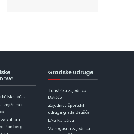
dske
Gradske udruge
anove
Turistička zajednica
vrtić Maslačak
Belišće
 knjižnica i
Zajednica športskih
ica
udruga grada Belišća
 za kulturu
LAG Karašica
nd Romberg
Vatrogasna zajednica