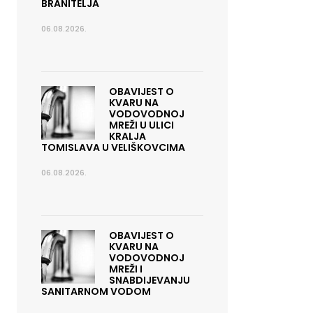
BRANITELJA
06.08.2026.
OBAVIJEST O
KVARU NA
VODOVODNOJ
MREŽI U ULICI
KRALJA
TOMISLAVA U VELIŠKOVCIMA
06.08.2026.
OBAVIJEST O
KVARU NA
VODOVODNOJ
MREŽI I
SNABDIJEVANJU
SANITARNOM VODOM