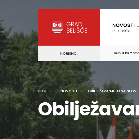
content
Skip
to
NOVOSTI
content
IZ BELIŠĆA
UVID U PROST
KORISNO:
HOME
NOVOSTI
OBILJEŽAVANJE DANA NEOVI
Obilježava