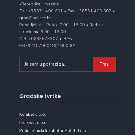
•Republika Hrvatska
Tel: +38531 400 601 • Fax: +38531 400 602 •
grad@belisce.hr
Ponedjeljak – Petak, 7:00 – 15:00 • Rad sa
strankama 9:00 – 13:00
OIB: 70663673307 • IBAN:
HR7924070001801600001
Search
Traži
for:
Gradske tvrtke
Kombel d.o.o.
Hidrobel d.o.o.
Poduzetnički Inkubator Polet d.o.o.