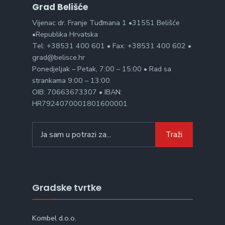
Grad Belišće
Vijenac dr. Franje Tuđmana 1 •31551 Belišće
•Republika Hrvatska
Tel: +38531 400 601 • Fax: +38531 400 602 •
grad@belisce.hr
Ponedjeljak – Petak, 7:00 – 15:00 • Rad sa
strankama 9:00 – 13:00
OIB: 70663673307 • IBAN:
HR7924070001801600001
Search
Traži
for:
Gradske tvrtke
Kombel d.o.o.