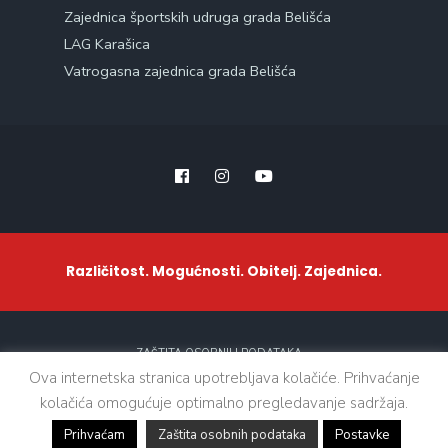
Zajednica športskih udruga grada Belišća
LAG Karašica
Vatrogasna zajednica grada Belišća
Različitost. Mogućnosti. Obitelj. Zajednica.
ZAŠTITA OSOBNIH PODATAKA
Ova internetska stranica upotrebljava kolačiće. Prihvaćanje
kolačića omogućuje optimalno pregledavanje sadržaja.
Sva prava zadržana. © 2021 - Grad Belišće
Prihvaćam
Zaštita osobnih podataka
Postavke