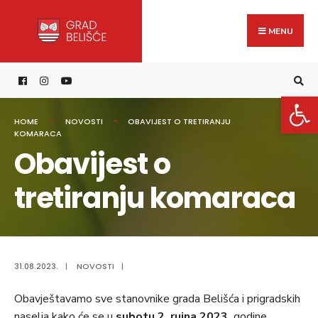
Search
content
Skip
for:
to
MENU
content
Open 
HOME
NOVOSTI
OBAVIJEST O TRETIRANJU
KOMARACA
Obavijest o
tretiranju komaraca
31.08.2023.
|
NOVOSTI
|
Obavještavamo sve stanovnike grada Belišća i prigradskih
naselja kako će se u
subotu,2. rujna 2023.
godine