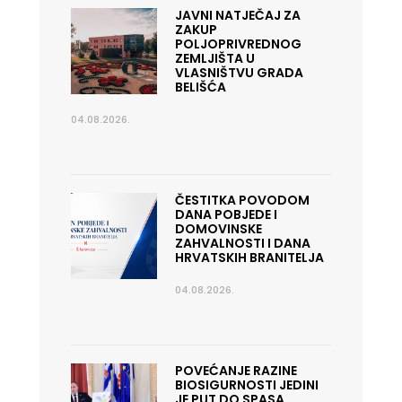
JAVNI NATJEČAJ ZA
ZAKUP
POLJOPRIVREDNOG
ZEMLJIŠTA U
VLASNIŠTVU GRADA
BELIŠĆA
04.08.2026.
ČESTITKA POVODOM
DANA POBJEDE I
DOMOVINSKE
ZAHVALNOSTI I DANA
HRVATSKIH BRANITELJA
04.08.2026.
POVEĆANJE RAZINE
BIOSIGURNOSTI JEDINI
JE PUT DO SPASA