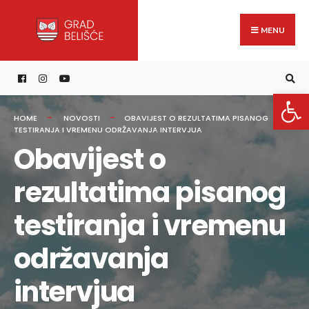
Search
content
Skip
for:
to
MENU
content
Open 
HOME
NOVOSTI
OBAVIJEST O REZULTATIMA PISANOG
TESTIRANJA I VREMENU ODRŽAVANJA INTERVJUA
Obavijest o
rezultatima pisanog
testiranja i vremenu
održavanja
intervjua