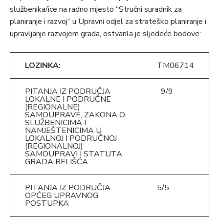
službenika/ice na radno mjesto “Stručni suradnik za
planiranje i razvoj“ u Upravni odjel za strateško planiranje i
upravljanje razvojem grada, ostvarila je sljedeće bodove:
LOZINKA:
TM06714
PITANJA IZ PODRUČJA
9/9
LOKALNE I PODRUČNE
(REGIONALNE)
SAMOUPRAVE, ZAKONA O
SLUŽBENICIMA I
NAMJEŠTENICIMA U
LOKALNOJ I PODRUČNOJ
(REGIONALNOJ)
SAMOUPRAVI I STATUTA
GRADA BELIŠĆA
PITANJA IZ PODRUČJA
5/5
OPĆEG UPRAVNOG
POSTUPKA