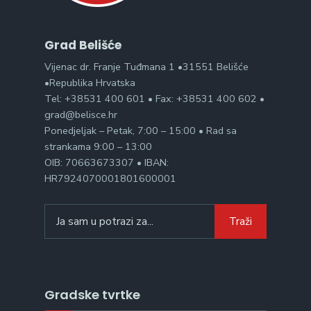
Grad Belišće
Vijenac dr. Franje Tuđmana 1 •31551 Belišće
•Republika Hrvatska
Tel: +38531 400 601 • Fax: +38531 400 602 •
grad@belisce.hr
Ponedjeljak – Petak, 7:00 – 15:00 • Rad sa
strankama 9:00 – 13:00
OIB: 70663673307 • IBAN:
HR7924070001801600001
Search
Traži
for:
Gradske tvrtke