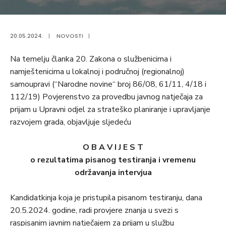
20.05.2024.
|
NOVOSTI
|
Na temelju članka 20. Zakona o službenicima i
namještenicima u lokalnoj i područnoj (regionalnoj)
samoupravi (“Narodne novine“ broj 86/08, 61/11, 4/18 i
112/19) Povjerenstvo za provedbu javnog natječaja za
prijam u Upravni odjel za strateško planiranje i upravljanje
razvojem grada, objavljuje sljedeću
O B A V I J E S T
o
rezultatima pisanog testiranja
i vremenu
održavanja intervjua
Kandidatkinja koja je pristupila pisanom testiranju, dana
20.5.2024. godine, radi provjere znanja u svezi s
raspisanim javnim natječajem za prijam u službu